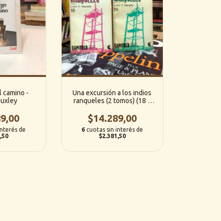
l camino -
Una excursión a los indios
Huxley
ranqueles (2 tomos) (18 y
19) -Lucio V. Mansilla
9,00
(Biblioteca Argentina
$14.289,00
Fundamental)
interés de
6
cuotas sin interés de
,50
$2.381,50