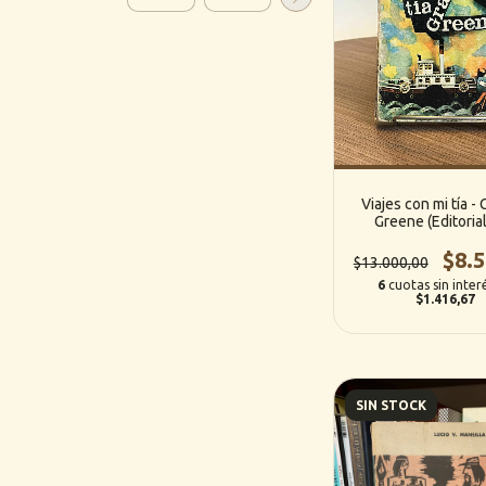
Viajes con mi tía -
Greene (Editorial
$8.5
$13.000,00
6
cuotas sin inter
$1.416,67
SIN STOCK