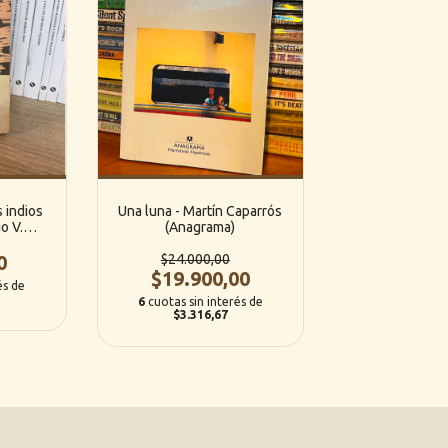
 indios
Una luna - Martín Caparrós
o V.
(Anagrama)
0
$24.000,00
$19.900,00
és de
6
cuotas sin interés de
$3.316,67