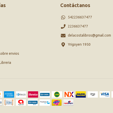
ías
Contáctanos
542236637477
2236637477
delacostalibros@gmail.com
Yrigoyen 1950
sobre envios
Libreria