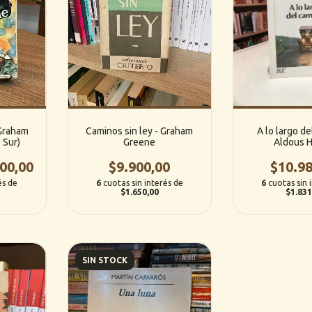
 Graham
Caminos sin ley - Graham
A lo largo de
 Sur)
Greene
Aldous 
00,00
$9.900,00
$10.98
és de
6
cuotas sin interés de
6
cuotas sin 
$1.650,00
$1.831
SIN STOCK