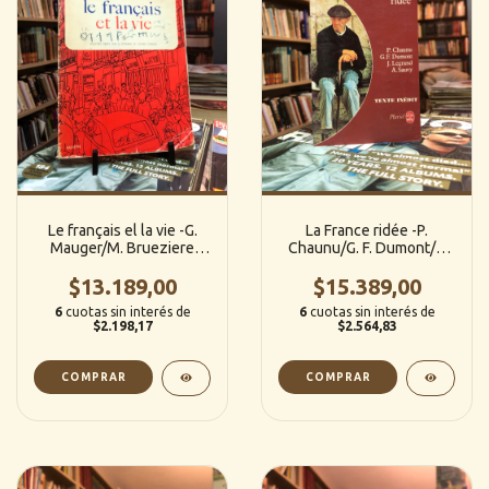
Le français el la vie -G.
La France ridée -P.
Mauger/M. Brueziere
Chaunu/G. F. Dumont/J.
(Francés)
Legrand/A. Sauvy
$13.189,00
$15.389,00
(Francés)
6
cuotas sin interés de
6
cuotas sin interés de
$2.198,17
$2.564,83