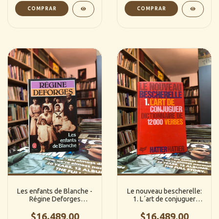
Les enfants de Blanche -
Le nouveau bescherelle:
Régine Deforges
1. L´art de conjuguer
(francés)
dictionnaire de 12000
$16.489,00
verbes (Francés)
$16.489,00