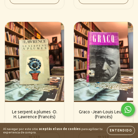
Le serpent a plumes -D.
Graco -Jean-Louis Leutrat
H. Lawrence (Francés)
(Francés)
Al navegar por este sitio
aceptás el uso de cookies
para agilizar tu
ENTENDIDO
experiencia de compra.
VER
VER