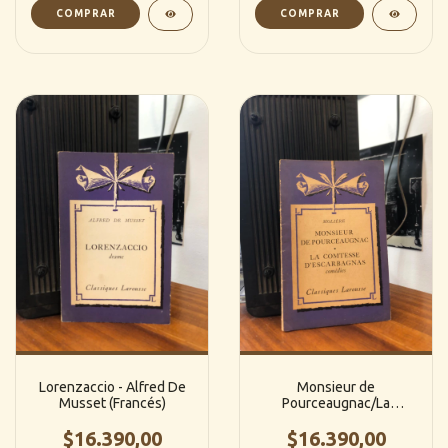
Lorenzaccio - Alfred De
Monsieur de
Musset (Francés)
Pourceaugnac/La
comtesse d´escarabgnas
$16.390,00
- Moliere (Francés)
$16.390,00