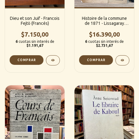
Dieu et son Juif - Francois
Histoire de la commune
Fejtö (Francés)
de 1871 - Lissagaray
(Editions Du Trident)
$7.150,00
$16.390,00
(Francés)
6
cuotas sin interés de
6
cuotas sin interés de
$1.191,67
$2.731,67