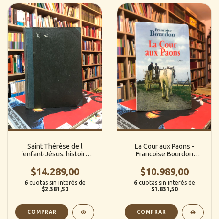
Saint Thérèse de l
La Cour aux Paons -
´enfant-Jésus: histoire
Francoise Bourdon
d’une ame -Elle-Même
(Francés)
$14.289,00
(Francés)
$10.989,00
6
cuotas sin interés de
6
cuotas sin interés de
$2.381,50
$1.831,50