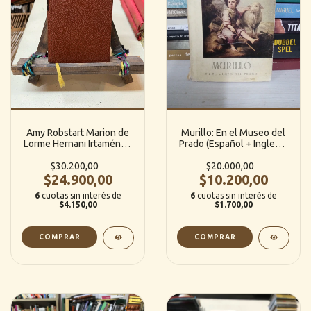
Amy Robstart Marion de
Murillo: En el Museo del
Lorme Hernani Irtaméne -
Prado (Español + Ingles +
Victor Hugo (Frances) /
Frances) / (Ed. OFFO)
(Ed. Rencontre)
$30.200,00
$20.000,00
$24.900,00
$10.200,00
6
cuotas sin interés de
6
cuotas sin interés de
$4.150,00
$1.700,00