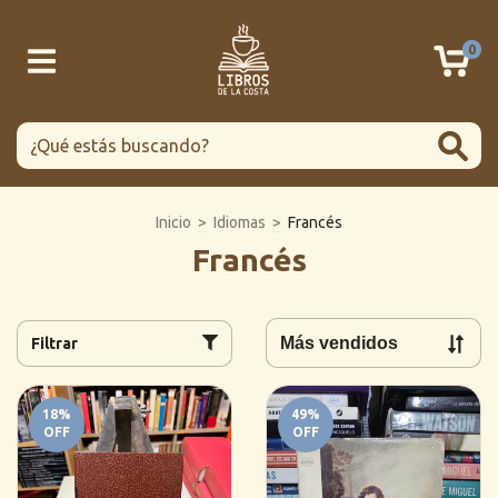
0
Inicio
>
Idiomas
>
Francés
Francés
Filtrar
18
%
49
%
OFF
OFF