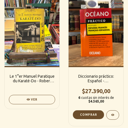
Le 1°er Manuel Paratique
Diccionario práctico:
du Karaté-Do - Robert
Español -
Laserre (1ra Edición) /
Francés/Français -
(Francés) / (Ineo Osaki 7
Espagnol (Océano)
$27.390,00
Dan)
(Nuevo)
6
cuotas sin interés de
VER
$4.565,00