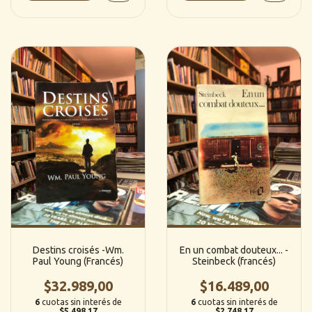
Destins croisés -Wm.
En un combat douteux... -
Paul Young (Francés)
Steinbeck (francés)
$32.989,00
$16.489,00
6
cuotas sin interés de
6
cuotas sin interés de
$5.498,17
$2.748,17