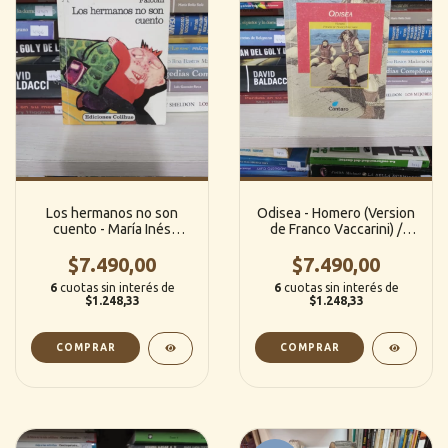
Los hermanos no son
Odisea - Homero (Version
cuento - María Inés
de Franco Vaccarini) /
Falconi (Colihue)
(Cantaro)
$7.490,00
$7.490,00
6
cuotas sin interés de
6
cuotas sin interés de
$1.248,33
$1.248,33