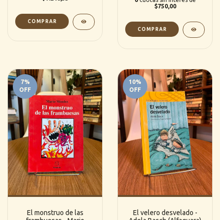
$750,00
7
%
10
%
OFF
OFF
El monstruo de las
El velero desvelado -