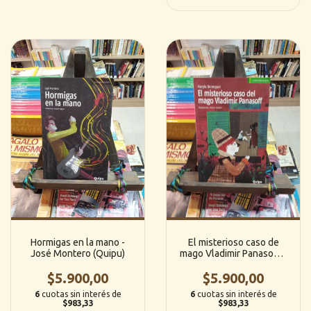
Hormigas en la mano -
El misterioso caso de
José Montero (Quipu)
mago Vladimir Panasoff -
Maryta Berenguer
$5.900,00
$5.900,00
(Quipu)
6
cuotas sin interés de
6
cuotas sin interés de
$983,33
$983,33