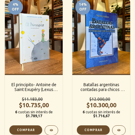
4
%
14
%
OFF
OFF
El principito- Antoine de
Batallas argentinas
Saint Exupéry (Lexus
contadas para chicos -
Editorial)
Daniel Catalano
$11.183,00
(Andrómeda Editorial)
$12.000,00
$10.735,00
$10.300,00
6
cuotas sin interés de
6
cuotas sin interés de
$1.789,17
$1.716,67