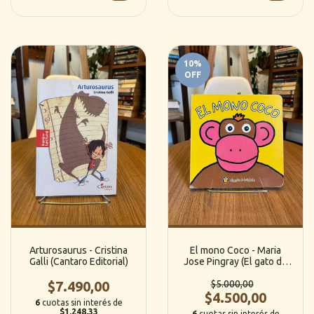
10
%
OFF
Arturosaurus - Cristina
El mono Coco - Maria
Galli (Cantaro Editorial)
Jose Pingray (El gato de
Hojalata)
$7.490,00
$5.000,00
$4.500,00
6
cuotas sin interés de
$1.248,33
6
cuotas sin interés de