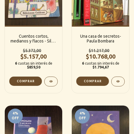
Cuentos cortos,
Una casa de secretos-
medianos y flacos - Silvia
Paula Bombara
Schujer
$5.372,00
$11.217,00
$5.157,00
$10.768,00
6
cuotas sin interés de
6
cuotas sin interés de
$859,50
$1.794,67
4
%
4
%
OFF
OFF