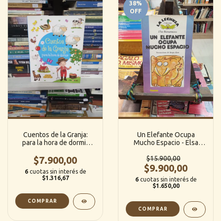
38
%
OFF
Cuentos de la Granja:
Un Elefante Ocupa
para la hora de dormir
Mucho Espacio - Elsa
(Caro Books)
Bornemann (Fausto)
$7.900,00
$15.900,00
$9.900,00
6
cuotas sin interés de
$1.316,67
6
cuotas sin interés de
$1.650,00