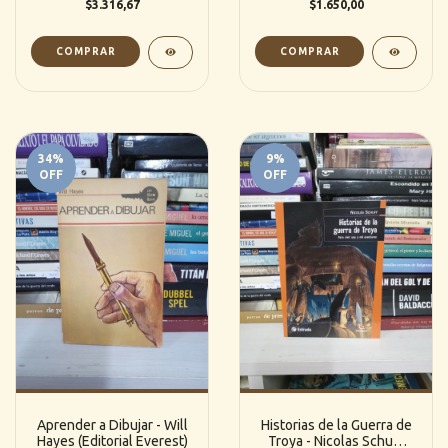
$3.316,67
$1.650,00
34
%
9
%
OFF
OFF
Aprender a Dibujar - Will
Historias de la Guerra de
Hayes (Editorial Everest)
Troya - Nicolas Schuff