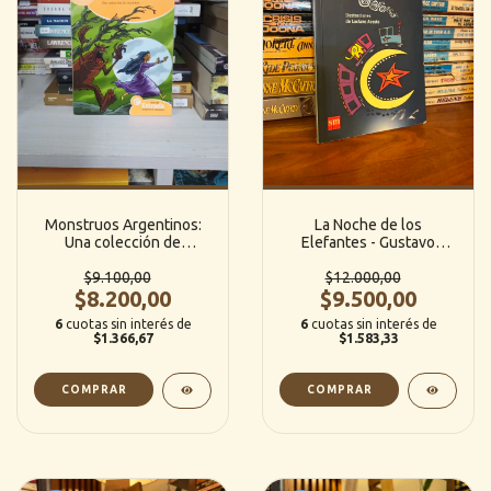
Monstruos Argentinos:
La Noche de los
Una colección de
Elefantes - Gustavo
espantos - Nicolás Schuff
Roldán (SM Editorial)
(Estrada) [G]
$9.100,00
$12.000,00
$8.200,00
$9.500,00
6
cuotas sin interés de
6
cuotas sin interés de
$1.366,67
$1.583,33