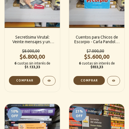
Secretísima Virutal:
Cuentos para Chicos de
Veinte mensajes y una
Escorpio - Carla Pandolfo
carta desesperada - María
(All Media)
Brandán Aráoz (Estrada)
$8.000,00
$7.000,00
$6.800,00
$5.600,00
6
cuotas sin interés de
6
cuotas sin interés de
$1.133,33
$933,33
10
%
21
%
OFF
OFF