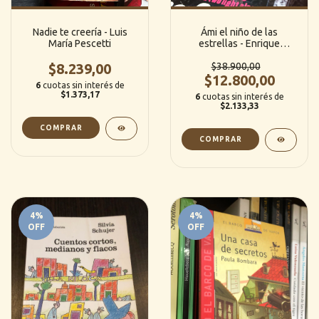
Nadie te creería - Luis
Ámi el niño de las
María Pescetti
estrellas - Enrique
Barrios (Errepar)
$8.239,00
$38.900,00
$12.800,00
6
cuotas sin interés de
$1.373,17
6
cuotas sin interés de
$2.133,33
4
%
4
%
OFF
OFF