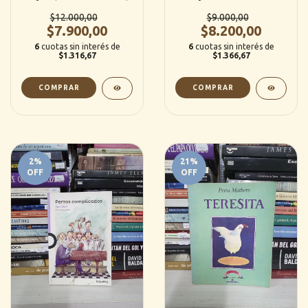
(Estrada Azulejos)
$12.000,00
$9.000,00
$7.900,00
$8.200,00
6
cuotas sin interés de
6
cuotas sin interés de
$1.316,67
$1.366,67
2
%
21
%
OFF
OFF