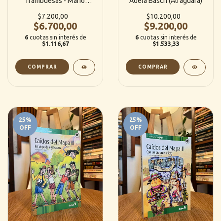
frambuesas - Mario
Adela Basch (Alfaguara)
Méndez (Amauta)
$7.200,00
$10.200,00
$6.700,00
$9.200,00
6
cuotas sin interés de
6
cuotas sin interés de
$1.116,67
$1.533,33
25
%
25
%
OFF
OFF