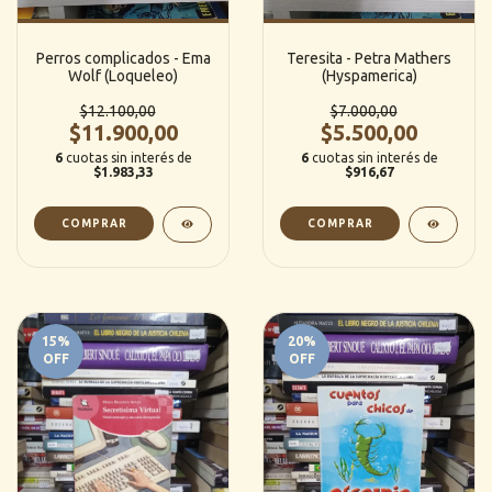
Perros complicados - Ema
Teresita - Petra Mathers
Wolf (Loqueleo)
(Hyspamerica)
$12.100,00
$7.000,00
$11.900,00
$5.500,00
6
cuotas sin interés de
6
cuotas sin interés de
$1.983,33
$916,67
15
%
20
%
OFF
OFF