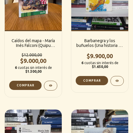
Caídos del mapa - María
Barbanegra y los
Inés Falconi (Quipu
buñuelos (Una historia de
editorial)
piratas) - Ema Wolf (La
$12.000,00
Manzana Roja)
$9.900,00
$9.000,00
6
cuotas sin interés de
$1.650,00
6
cuotas sin interés de
$1.500,00