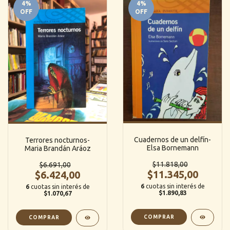
4
%
4
%
OFF
OFF
Cuadernos de un delfín-
Terrores nocturnos-
Elsa Bornemann
Maria Brandán Aráoz
$11.818,00
$6.691,00
$11.345,00
$6.424,00
6
cuotas sin interés de
6
cuotas sin interés de
$1.890,83
$1.070,67