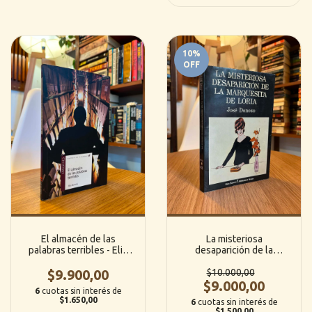
10
%
OFF
El almacén de las
La misteriosa
palabras terribles - Elia
desaparición de la
Barceló (Edelvives
marquesitas de Loria -
$9.900,00
editorial)
José Donoso (Seix Barral)
$10.000,00
$9.000,00
6
cuotas sin interés de
$1.650,00
6
cuotas sin interés de
$1.500,00