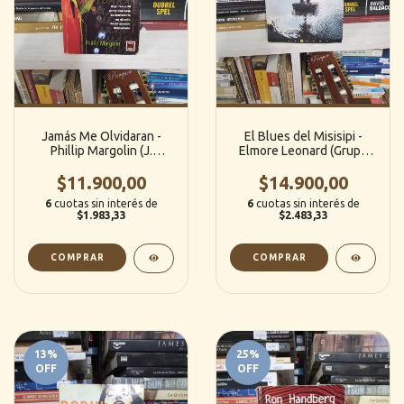
Jamás Me Olvidaran -
El Blues del Misisipi -
Phillip Margolin (J.
Elmore Leonard (Grupo
Vergara)
Zeta / Ediciones B)
$11.900,00
$14.900,00
6
cuotas sin interés de
6
cuotas sin interés de
$1.983,33
$2.483,33
13
%
25
%
OFF
OFF