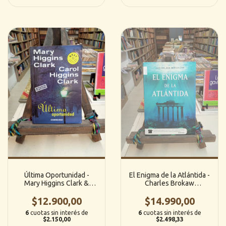
Última Oportunidad -
El Enigma de la Atlántida -
Mary Higgins Clark &
Charles Brokaw
Carol Higgins Clark
(RocaEditorial)
$12.900,00
(Debolsillo)
$14.990,00
6
cuotas sin interés de
6
cuotas sin interés de
$2.150,00
$2.498,33