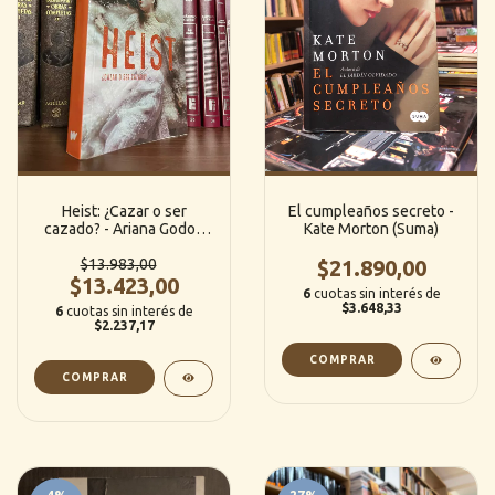
Heist: ¿Cazar o ser
El cumpleaños secreto -
cazado? - Ariana Godoy
Kate Morton (Suma)
(Wattpad / Montena)
$13.983,00
$21.890,00
$13.423,00
6
cuotas sin interés de
$3.648,33
6
cuotas sin interés de
$2.237,17