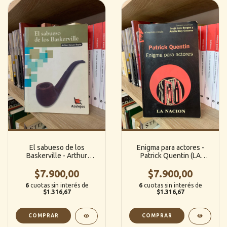
El sabueso de los
Enigma para actores -
Baskerville - Arthur
Patrick Quentin (LA
Conan Doyle
NACION)
$7.900,00
$7.900,00
6
cuotas sin interés de
6
cuotas sin interés de
$1.316,67
$1.316,67