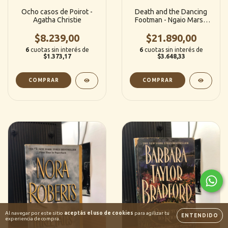
Ocho casos de Poirot -
Death and the Dancing
Agatha Christie
Footman - Ngaio Marsh
(Inglés)
$8.239,00
$21.890,00
6
cuotas sin interés de
6
cuotas sin interés de
$1.373,17
$3.648,33
Al navegar por este sitio
aceptás el uso de cookies
para agilizar tu
ENTENDIDO
experiencia de compra.