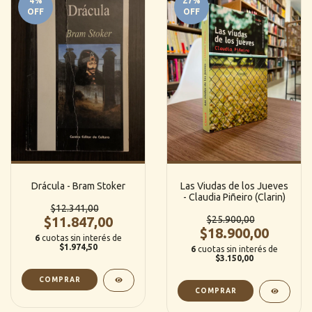
4
%
27
%
OFF
OFF
Drácula - Bram Stoker
Las Viudas de los Jueves
- Claudia Piñeiro (Clarin)
$12.341,00
$11.847,00
$25.900,00
$18.900,00
6
cuotas sin interés de
$1.974,50
6
cuotas sin interés de
$3.150,00