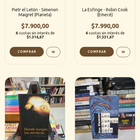
Pietr el Letón - Simenon
La Esfinge - Robin Cook
Maigret (Planeta)
(Emecé)
$7.900,00
$7.990,00
6
cuotas sin interés de
6
cuotas sin interés de
$1.316,67
$1.331,67