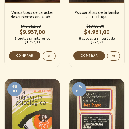
Varios tipos de caracter
Psicoanálisis de la familia
descubiertos en la labor
- J. C. Flugel
analítica / Un paralelo
mitológico a una imagen
$10.352,00
$5.168,00
obsesiva plástica/ Otros -
$9.937,00
$4.961,00
Sigmund Freud
6
cuotas sin interés de
6
cuotas sin interés de
$1.656,17
$826,83
4
%
4
%
OFF
OFF