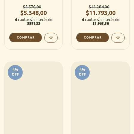
terapia conductal -
$5.570,00
Michael D. Lebow
$12.284,00
$5.348,00
$11.793,00
6
cuotas sin interés de
6
cuotas sin interés de
$891,33
$1.965,50
4
%
4
%
OFF
OFF