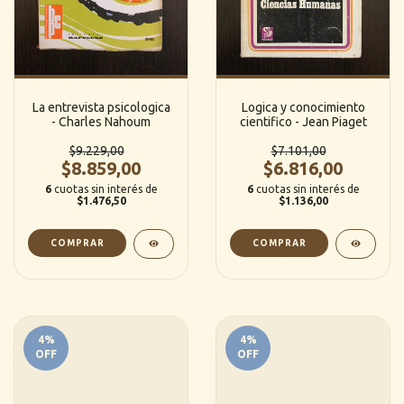
La entrevista psicologica
Logica y conocimiento
- Charles Nahoum
cientifico - Jean Piaget
$9.229,00
$7.101,00
$8.859,00
$6.816,00
6
cuotas sin interés de
6
cuotas sin interés de
$1.476,50
$1.136,00
4
%
4
%
OFF
OFF