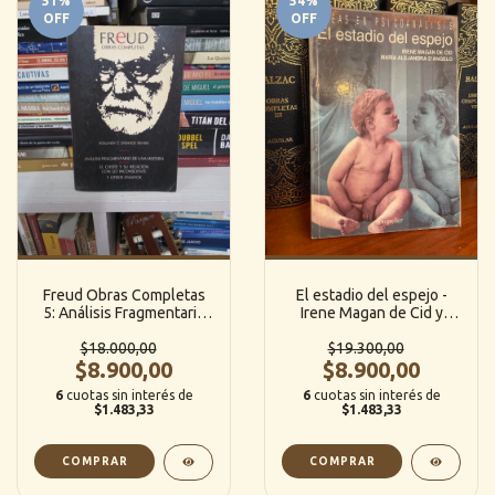
51
%
54
%
OFF
OFF
Freud Obras Completas
El estadio del espejo -
5: Análisis Fragmentario
Irene Magan de Cid y
de una Histeria / El Chiste
Maria Alejandra S'angelo
y su Relación con lo
$18.000,00
$19.300,00
(Longseller)
Inconsciente y otros
$8.900,00
$8.900,00
Ensayos - Sigmund Freud
6
cuotas sin interés de
6
cuotas sin interés de
(Hyspam.)
$1.483,33
$1.483,33