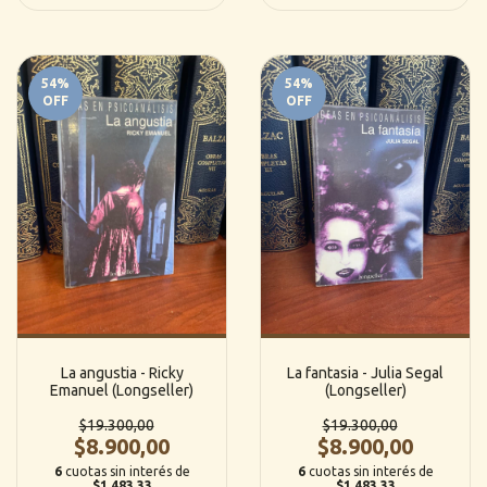
54
%
54
%
OFF
OFF
La angustia - Ricky
La fantasia - Julia Segal
Emanuel (Longseller)
(Longseller)
$19.300,00
$19.300,00
$8.900,00
$8.900,00
6
cuotas sin interés de
6
cuotas sin interés de
$1.483,33
$1.483,33