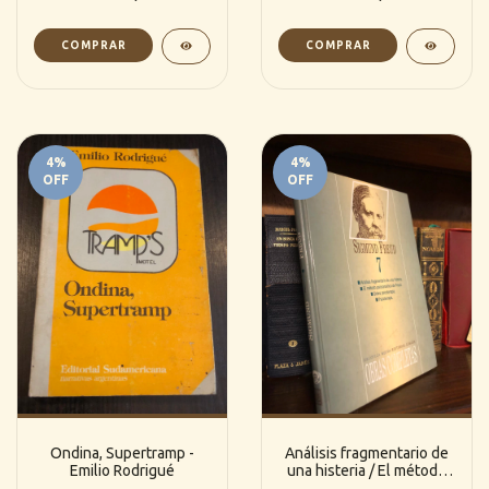
4
%
4
%
OFF
OFF
Ondina, Supertramp -
Análisis fragmentario de
Emilio Rodrigué
una histeria / El método
psicoanalítica de Freud /