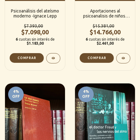
Psicoanálisis del ateísmo
Aportaciones al
moderno -Ignace Lepp
psicoanalisis de niños-
Arminda Aberastury (
$7.393,00
$15.381,00
Paidós)
$7.098,00
$14.766,00
6
cuotas sin interés de
6
cuotas sin interés de
$1.183,00
$2.461,00
4
%
4
%
OFF
OFF