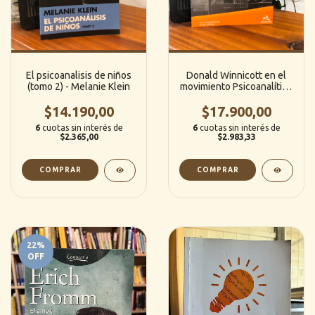
El psicoanalisis de niños
Donald Winnicott en el
(tomo 2) - Melanie Klein
movimiento Psicoanalítico
-Horacio G. Martínez
$14.190,00
$17.900,00
(UNMDP)
6
cuotas sin interés de
6
cuotas sin interés de
$2.365,00
$2.983,33
22
%
OFF