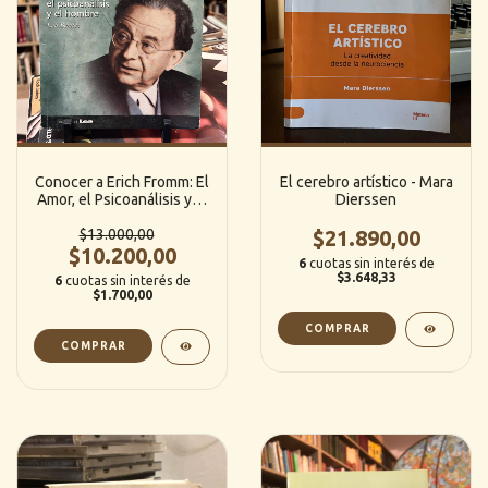
Conocer a Erich Fromm: El
El cerebro artístico - Mara
Amor, el Psicoanálisis y el
Dierssen
Hombre - Luis Benítez
(Ediciones Lea)
$13.000,00
$21.890,00
$10.200,00
6
cuotas sin interés de
$3.648,33
6
cuotas sin interés de
$1.700,00