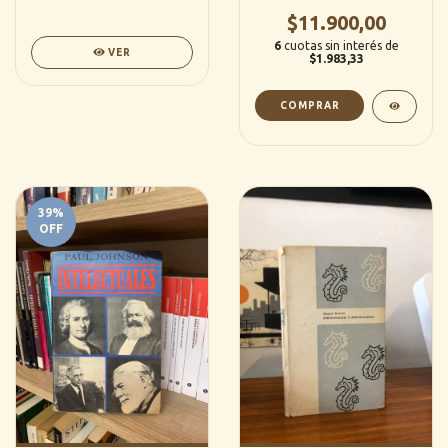
la imagen filmica - Jorge
(Paidós)
A. Solanas (Paidos)
$11.900,00
6
cuotas sin interés de
VER
$1.983,33
39
%
OFF