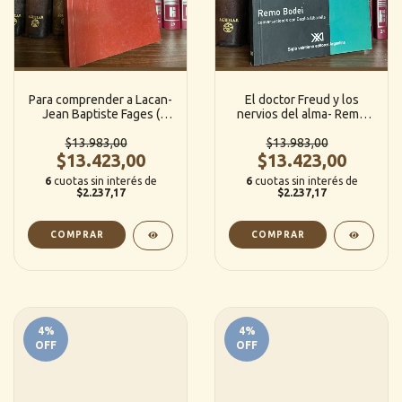
Para comprender a Lacan-
El doctor Freud y los
Jean Baptiste Fages (
nervios del alma- Remo
Amorrortu)
Bodei (Siglo veintiuno)
$13.983,00
$13.983,00
$13.423,00
$13.423,00
6
cuotas sin interés de
6
cuotas sin interés de
$2.237,17
$2.237,17
4
%
4
%
OFF
OFF