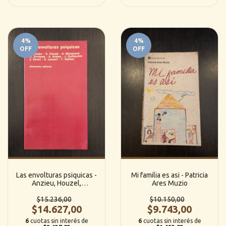
4
%
4
%
OFF
OFF
Las envolturas psiquicas -
Mi familia es asi - Patricia
Anzieu, Houzel,
Ares Muzio
Missenard, otros
$15.236,00
$10.150,00
$14.627,00
$9.743,00
6
cuotas sin interés de
6
cuotas sin interés de