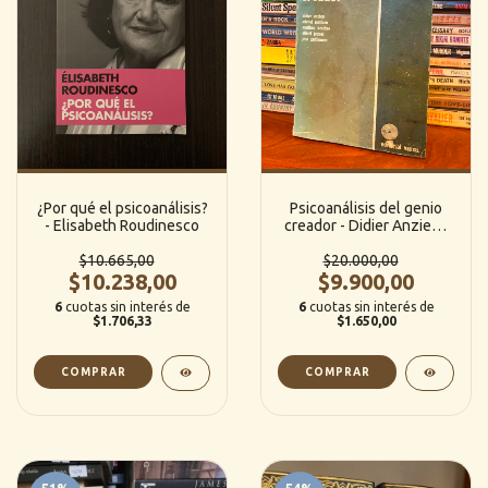
¿Por qué el psicoanálisis?
Psicoanálisis del genio
- Elisabeth Roudinesco
creador - Didier Anzieu /
Michel Mathieu / Mattheu
$10.665,00
Besdine Elliott Jaques
$20.000,00
$10.238,00
/Jean Guillaumin (Vancu)
$9.900,00
6
cuotas sin interés de
6
cuotas sin interés de
$1.706,33
$1.650,00