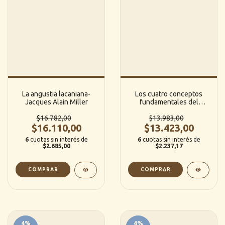
La angustia lacaniana-
Los cuatro conceptos
Jacques Alain Miller
fundamentales del
psicoanalisis de Lacan:
$16.782,00
Una introducción-
$13.983,00
$16.110,00
$13.423,00
Roberto Harari
6
cuotas sin interés de
6
cuotas sin interés de
$2.685,00
$2.237,17
4
%
4
%