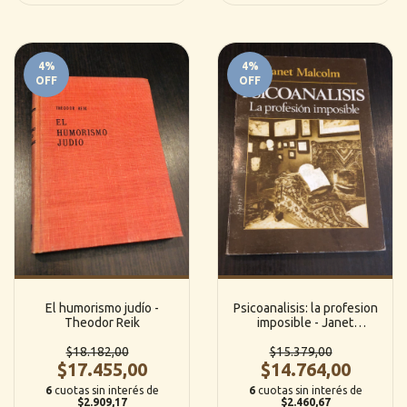
4
%
4
%
OFF
OFF
El humorismo judío -
Psicoanalisis: la profesion
Theodor Reik
imposible - Janet
Malcolm
$18.182,00
$15.379,00
$17.455,00
$14.764,00
6
cuotas sin interés de
6
cuotas sin interés de
$2.909,17
$2.460,67