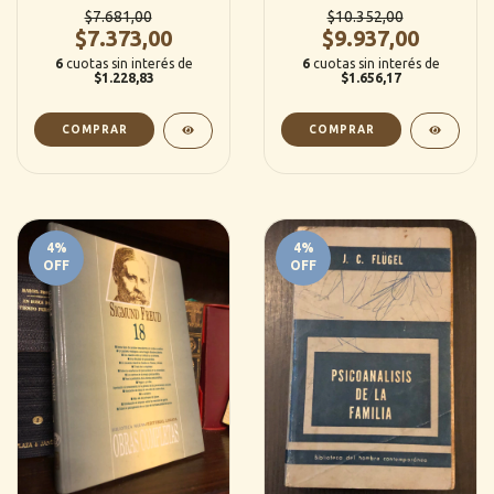
$7.681,00
Sobre psicoterapia /
$10.352,00
$7.373,00
Psicoterapia - Sigmund
$9.937,00
Freud
6
cuotas sin interés de
6
cuotas sin interés de
$1.228,83
$1.656,17
4
%
4
%
OFF
OFF