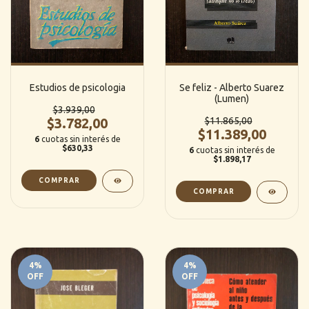
Estudios de psicologia
Se feliz - Alberto Suarez
(Lumen)
$3.939,00
$3.782,00
$11.865,00
$11.389,00
6
cuotas sin interés de
$630,33
6
cuotas sin interés de
$1.898,17
4
%
4
%
OFF
OFF