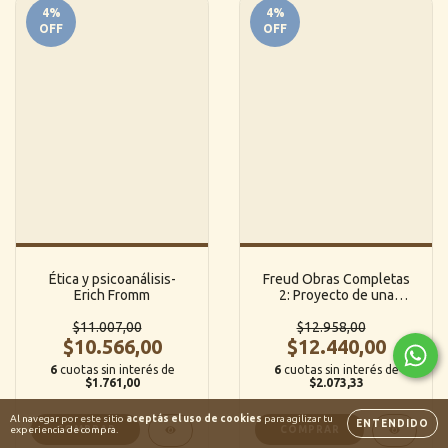
4
%
4
%
OFF
OFF
Ética y psicoanálisis-
Freud Obras Completas
Erich Fromm
2: Proyecto de una
psicología para
$11.007,00
neurólogos y otros
$12.958,00
$10.566,00
ensayos - Sigmund Freud
$12.440,00
(Hyspamerica)
6
cuotas sin interés de
6
cuotas sin interés de
$1.761,00
$2.073,33
Al navegar por este sitio
aceptás el uso de cookies
para agilizar tu
ENTENDIDO
experiencia de compra.