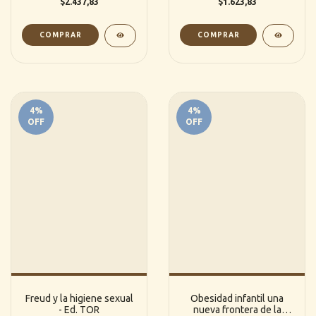
$2.437,83
$1.623,83
4
%
4
%
OFF
OFF
Freud y la higiene sexual
Obesidad infantil una
- Ed. TOR
nueva frontera de la