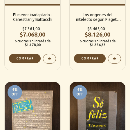
El menor inadaptado -
Los origenes del
Canestrari y Battacchi
intelecto segun Piaget -
John L. Phillips
$7.361,00
$8.465,00
$7.068,00
$8.126,00
6
cuotas sin interés de
6
cuotas sin interés de
$1.178,00
$1.354,33
4
%
4
%
OFF
OFF