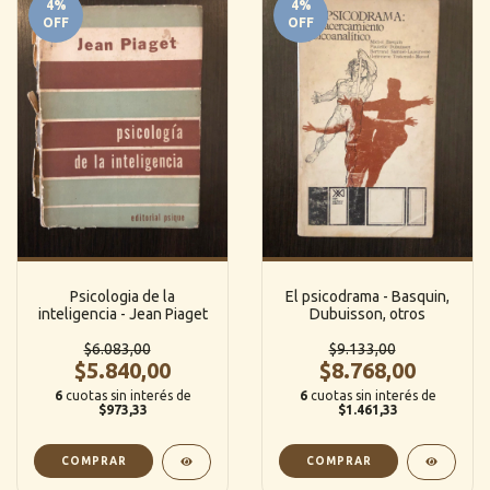
4
%
4
%
OFF
OFF
Psicologia de la
El psicodrama - Basquin,
inteligencia - Jean Piaget
Dubuisson, otros
$6.083,00
$9.133,00
$5.840,00
$8.768,00
6
cuotas sin interés de
6
cuotas sin interés de
$973,33
$1.461,33