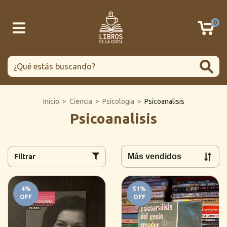
0
Inicio
>
Ciencia
>
Psicologia
>
Psicoanalisis
Psicoanalisis
Filtrar
4
%
51
%
OFF
OFF