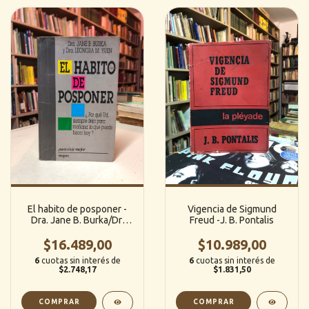
El habito de posponer -
Vigencia de Sigmund
Dra. Jane B. Burka/Dr.
Freud -J. B. Pontalis
Leonora M. Yuen
$16.489,00
(Vergara)
$10.989,00
6
cuotas sin interés de
6
cuotas sin interés de
$2.748,17
$1.831,50