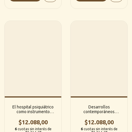
El hospital psiquiátrico
Desarrollos
como instrumento
contemporáneos
terapéutico -Alexander
recientes en psicoanalisis
$12.088,00
Gralnick
$12.088,00
-Morris N. Eagle
6
cuotas sin interés de
6
cuotas sin interés de