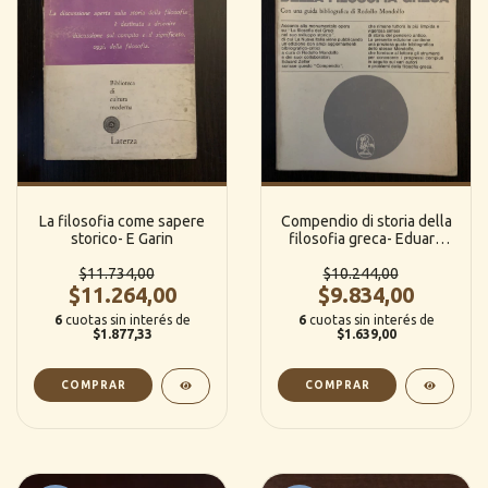
La filosofia come sapere
Compendio di storia della
storico- E Garin
filosofia greca- Eduard
Zeller
$11.734,00
$10.244,00
$11.264,00
$9.834,00
6
cuotas sin interés de
6
cuotas sin interés de
$1.877,33
$1.639,00