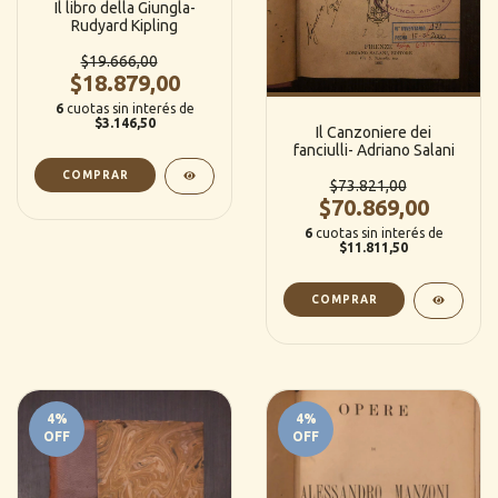
Il libro della Giungla-
Rudyard Kipling
$19.666,00
$18.879,00
6
cuotas sin interés de
$3.146,50
Il Canzoniere dei
fanciulli- Adriano Salani
$73.821,00
$70.869,00
6
cuotas sin interés de
$11.811,50
4
%
4
%
OFF
OFF