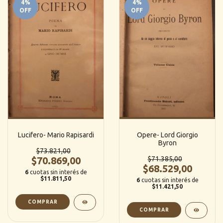
4
%
4
%
OFF
OFF
Lucifero- Mario Rapisardi
Opere- Lord Giorgio
Byron
$73.821,00
$70.869,00
$71.385,00
$68.529,00
6
cuotas sin interés de
$11.811,50
6
cuotas sin interés de
$11.421,50