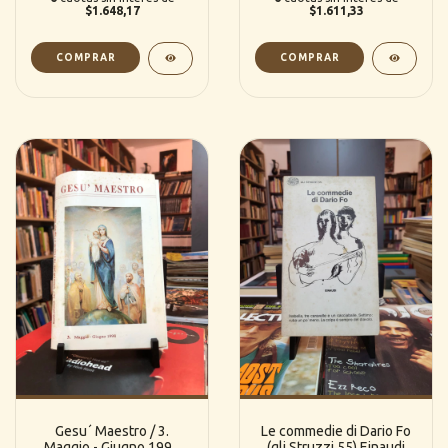
$1.648,17
$1.611,33
Gesu´ Maestro / 3.
Le commedie di Dario Fo
Maggio - Giugno 1998
(gli Struzzi 55) Einaudi