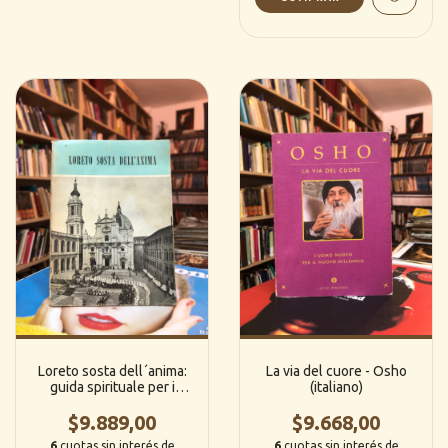
Loreto sosta dell´anima:
La via del cuore - Osho
guida spirituale per i
(italiano)
pellegrini -D. Grandi/A.
$9.889,00
Galli (Italiano)
$9.668,00
6
cuotas sin interés de
6
cuotas sin interés de