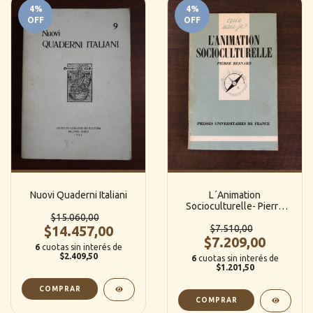
4
%
4
%
OFF
OFF
Nuovi Quaderni Italiani
L´Animation
Socioculturelle- Pierre
$15.060,00
Besnard
$14.457,00
$7.510,00
$7.209,00
6
cuotas sin interés de
$2.409,50
6
cuotas sin interés de
$1.201,50