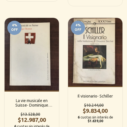
4
%
4
%
OFF
OFF
Il visionario- Schiller
La vie musicale en
Suisse- Dominique
$10.244,00
Rosset
$9.834,00
$13.528,00
6
cuotas sin interés de
$12.987,00
$1.639,00
6
cuotas sin interés de