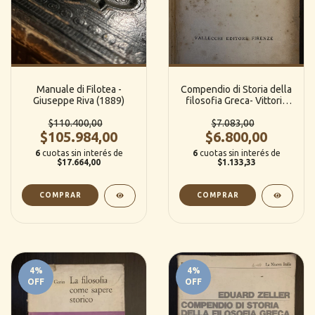
Manuale di Filotea -
Compendio di Storia della
Giuseppe Riva (1889)
filosofia Greca- Vittorio
Santoli
$110.400,00
$7.083,00
$105.984,00
$6.800,00
6
cuotas sin interés de
6
cuotas sin interés de
$17.664,00
$1.133,33
4
%
4
%
OFF
OFF