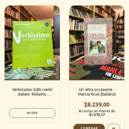
Verbissimo: tutti i verbi
Un´altra occasione -
italiani -Roberto
Marcia Rose (Italiano)
Tartaglione (Italiano)
$8.239,00
6
cuotas sin interés de
VER
$1.373,17