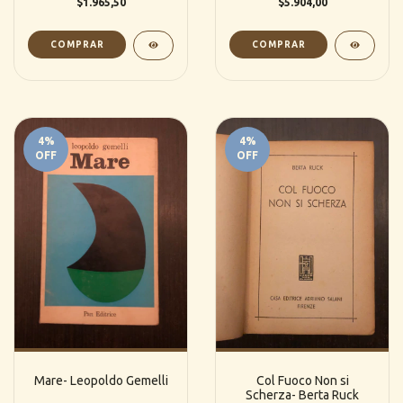
$1.965,50
$5.904,00
4
%
4
%
OFF
OFF
Mare- Leopoldo Gemelli
Col Fuoco Non si
Scherza- Berta Ruck