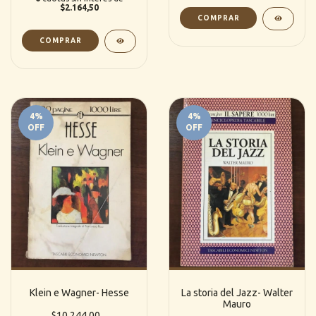
$2.164,50
4
%
4
%
OFF
OFF
Klein e Wagner- Hesse
La storia del Jazz- Walter
Mauro
$10.244,00