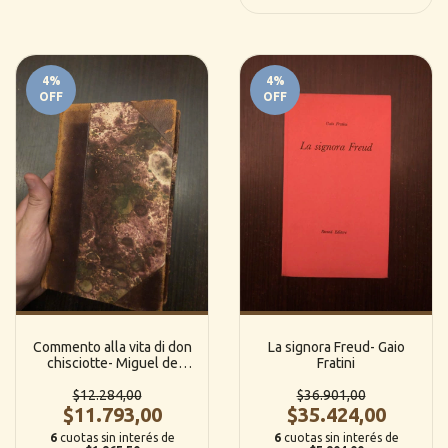
4
%
4
%
OFF
OFF
Commento alla vita di don
La signora Freud- Gaio
chisciotte- Miguel de
Fratini
Unamuno
$12.284,00
$36.901,00
$11.793,00
$35.424,00
6
cuotas sin interés de
6
cuotas sin interés de