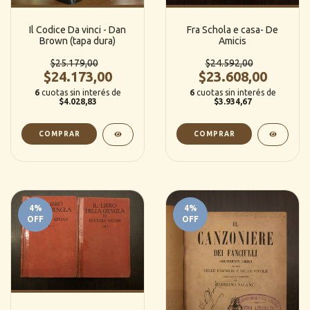
Il Codice Da vinci - Dan
Fra Schola e casa- De
Brown (tapa dura)
Amicis
$25.179,00
$24.592,00
$24.173,00
$23.608,00
6
cuotas sin interés de
6
cuotas sin interés de
$4.028,83
$3.934,67
4
%
4
%
OFF
OFF