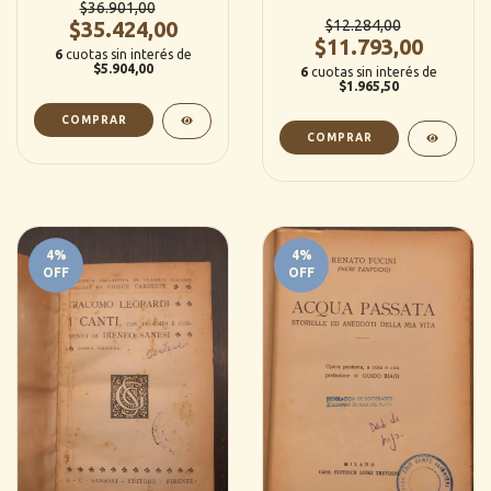
$36.901,00
$35.424,00
$12.284,00
$11.793,00
6
cuotas sin interés de
$5.904,00
6
cuotas sin interés de
$1.965,50
4
%
4
%
OFF
OFF