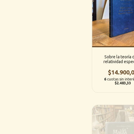
Sobre la teoría 
relatividad espec
general - Albert E
(Altaya Editori
$14.900,
6
cuotas sin inter
$2.483,33