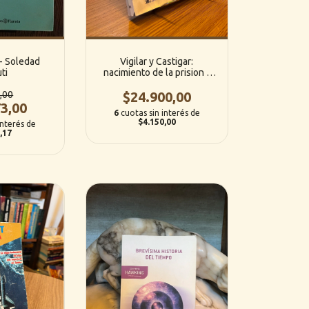
- Soledad
Vigilar y Castigar:
ti
nacimiento de la prision -
Michel Foucault (Siglo
,00
$24.900,00
Veintiuno)
3,00
6
cuotas sin interés de
$4.150,00
interés de
,17