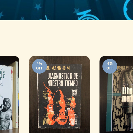
4
%
4
%
OFF
OFF