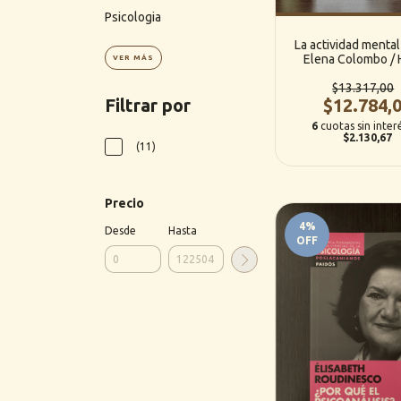
Psicologia
La actividad mental
Elena Colombo / 
VER MÁS
Stasiejko
$13.317,00
$12.784,
Filtrar por
6
cuotas sin inter
$2.130,67
(11)
Precio
4
%
Desde
Hasta
OFF