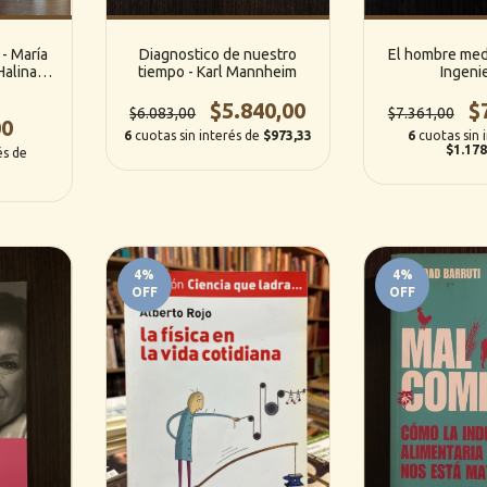
 - María
Diagnostico de nuestro
El hombre med
Halina
tiempo - Karl Mannheim
Ingeni
$5.840,00
$
$6.083,00
$7.361,00
00
6
cuotas sin interés de
$973,33
6
cuotas sin 
$1.178
és de
4
%
4
%
OFF
OFF