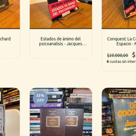
ichard
Estados de ánimo del
Conquest: La C
psicoanalisis - Jacques
Espacio - 
Derrida (Paidós)
Bysschaert
$
$20.000,00
6
cuotas sin inte
33
%
OFF