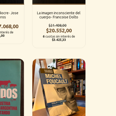
iocre- Jose
La imagen inconsciente del
eros
cuerpo- Francoise Dolto
7.068,00
$21.408,00
$20.552,00
interés de
,00
6
cuotas sin interés de
$3.425,33