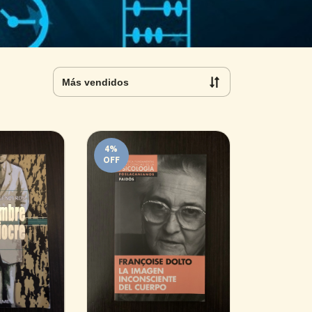
4
%
OFF