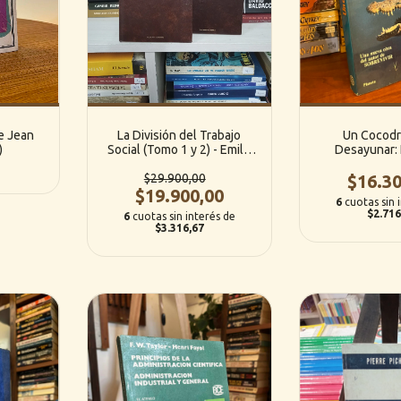
re Jean
La División del Trabajo
Un Cocodri
)
Social (Tomo 1 y 2) - Emile
Desayunar: 
Durkheim (Planeta -
sorprendent
$29.900,00
Agostini)
conducta anima
$16.30
$19.900,00
Dröscher (
6
cuotas sin 
$2.716
6
cuotas sin interés de
$3.316,67