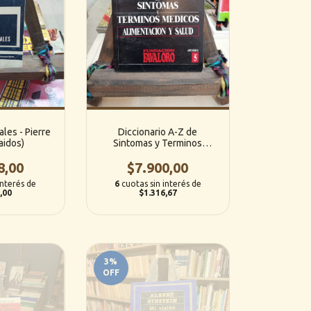
les - Pierre
Diccionario A-Z de
aidos)
Sintomas y Terminos
Medicos (5): Alimentacion y
8,00
Salud (Fundacion Favaloro)
$7.900,00
interés de
6
cuotas sin interés de
,00
$1.316,67
3
%
OFF