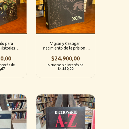
lo para
Vigilar y Castigar:
Historias
nacimiento de la prision -
es de la
Michel Foucault (Siglo
l - Vitus B.
0,00
$24.900,00
Veintiuno)
Planeta)
interés de
6
cuotas sin interés de
,67
$4.150,00