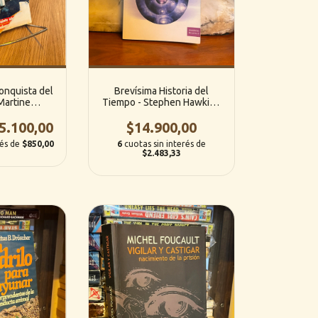
onquista del
Brevísima Historia del
Martine
Tiempo - Stephen Hawking
 (s/ed)
(Drakontos Bolsillo)
5.100,00
$14.900,00
rés de
$850,00
6
cuotas sin interés de
$2.483,33