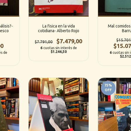
álisis?-
La fisica en la vida
Mal comidos
nesco
cotidiana- Alberto Rojo
Barru
$7.479,00
$15.701
$7.791,00
00
$15.07
6
cuotas sin interés de
$1.246,50
és de
6
cuotas sin 
$2.512
75
%
OFF