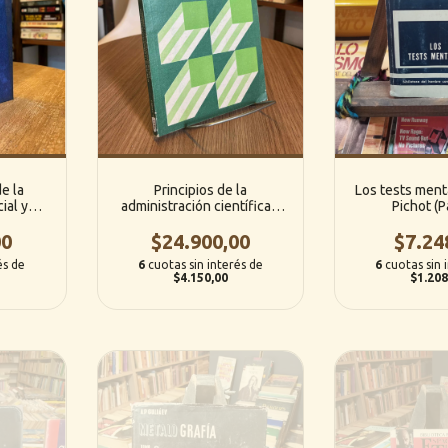
de la
Principios de la
Los tests menta
ial y
administración científica /
Pichot (P
instein
Administración industrial y
al)
00
general - F. W. Taylor - Henri
$24.900,00
$7.24
Fayol ( El Ateneo)
és de
6
cuotas sin interés de
6
cuotas sin 
$4.150,00
$1.208