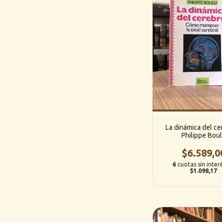
La dinámica del ce
Philippe Bou
$6.589,0
6
cuotas sin inter
$1.098,17