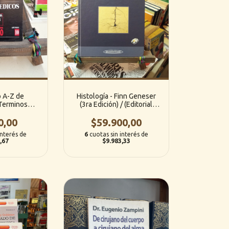
o A-Z de
Histología - Finn Geneser
Terminos
(3ra Edición) / (Editorial
Los Cuidados
Medica Panamericana)
 Nacido
0,00
$59.900,00
Favaloro)
interés de
6
cuotas sin interés de
,67
$9.983,33