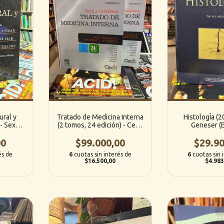
ural y
Tratado de Medicina Interna
HistologÍa (2
- Sexta
(2 tomos, 24 edición) - Cecil
Geneser (E
 Kumar/
y Goldman (Editorial Cecil)
Panamer
icana)
00
$99.000,00
$29.90
és de
6
cuotas sin interés de
6
cuotas sin 
$16.500,00
$4.983