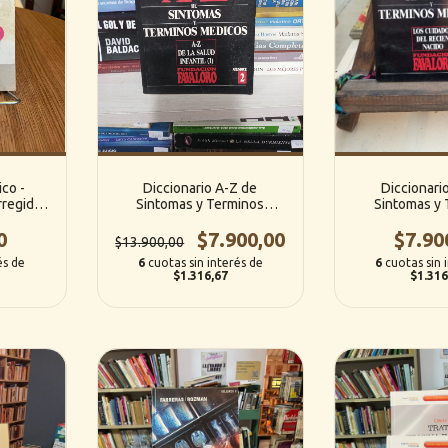
ico -
Diccionario A-Z de
Diccionari
rregidor
Sintomas y Terminos
Sintomas y 
Medicos (2): A-Z de la Salud
Medicos (10): 
0
Infantil 1 (Fundacion
$7.900,00
del Recien
$7.90
$13.900,00
Favaloro)
(Fundacion 
és de
6
cuotas sin interés de
6
cuotas sin 
$1.316,67
$1.316