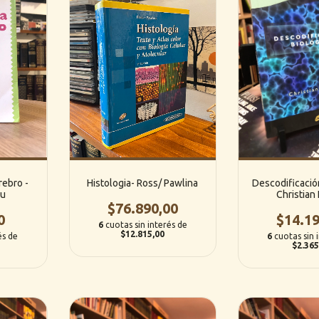
rebro -
Histologia- Ross/ Pawlina
Descodificación
lu
Christian
$76.890,00
0
$14.19
6
cuotas sin interés de
$12.815,00
és de
6
cuotas sin 
$2.365