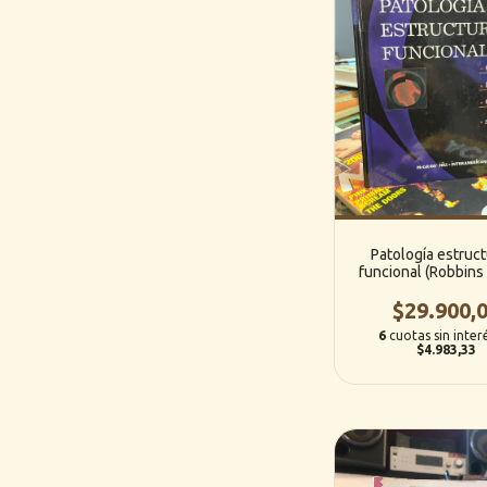
Patología estruct
funcional (Robbins 
Edición) - Cotran/
Collins (Interamer
$29.900,
6
cuotas sin inter
$4.983,33