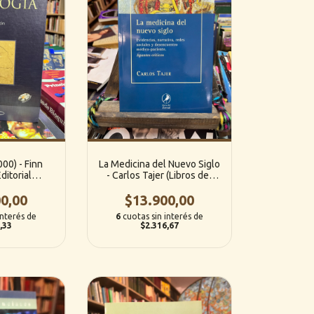
000) - Finn
La Medicina del Nuevo Siglo
ditorial
- Carlos Tajer (Libros del
icana)
Zorzal)
0,00
$13.900,00
interés de
6
cuotas sin interés de
,33
$2.316,67