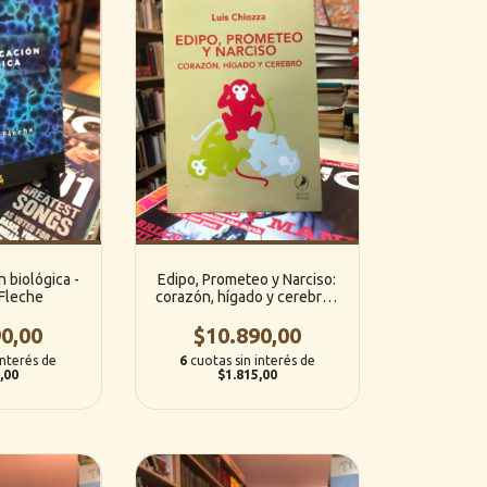
 biológica -
Edipo, Prometeo y Narciso:
 Fleche
corazón, hígado y cerebro -
Luis Chiozza (Libros del
0,00
$10.890,00
Zorzal)
interés de
6
cuotas sin interés de
,00
$1.815,00