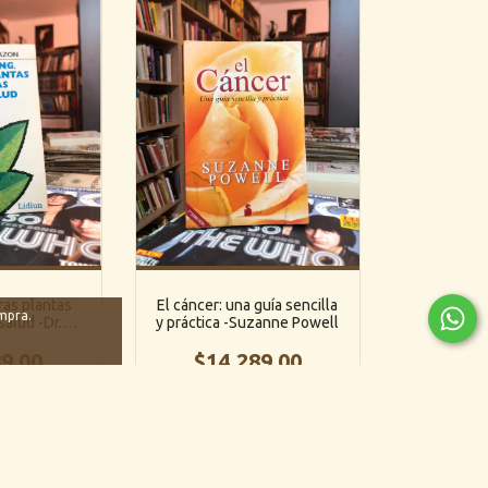
ras plantas
El cáncer: una guía sencilla
ompra.
salud -Dr.
y práctica -Suzanne Powell
Cazon
9,00
$14.289,00
interés de
6
cuotas sin interés de
,50
$2.381,50