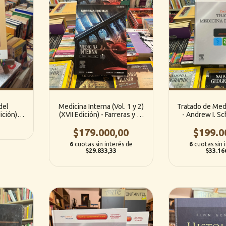
del
Medicina Interna (Vol. 1 y 2)
Tratado de Medi
ción) /
(XVII Edición) - Farreras y C.
- Andrew I. Sc
Rozman (ElSevier)
Goldman (Vol 
$179.000,00
Edición) / (E
$199.0
Saunders /
6
cuotas sin interés de
6
cuotas sin 
$29.833,33
$33.16