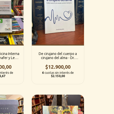
cina Interna
De cirujano del cuerpo a
hafer y Lee
cirujano del alma - Dr.
1 y 2) (24°
Eugenio Zampini
d. ElSevier
00,00
$12.900,00
(Andromeda)
 Cecil)
interés de
6
cuotas sin interés de
6,67
$2.150,00