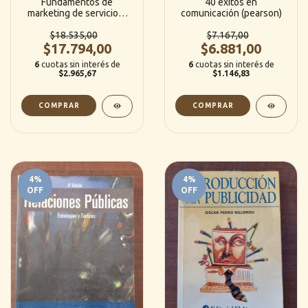
Fundamentos de
40 exitos en
marketing de servicios-
comunicación (pearson)
Hoffman / Bateson
$18.535,00
$7.167,00
$17.794,00
$6.881,00
6
cuotas sin interés de
6
cuotas sin interés de
$2.965,67
$1.146,83
4
%
4
%
OFF
OFF