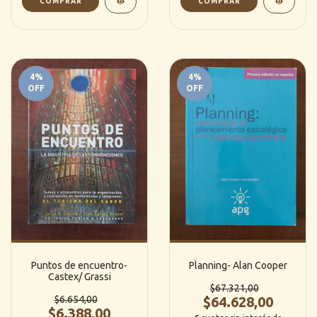
4
%
4
%
OFF
OFF
Puntos de encuentro-
Planning- Alan Cooper
Castex/ Grassi
$67.321,00
$6.654,00
$64.628,00
$6.388,00