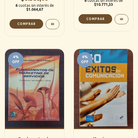
6
cuotas sin interés de
$10.771,33
6
cuotas sin interés de
$1.064,67
4
%
4
%
OFF
OFF