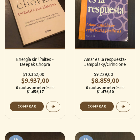
Energía sin límites -
Amar es la respuesta-
Deepak Chopra
Jampolsky/Cirincione
$10.352,00
$9.229,00
$9.937,00
$8.859,00
6
cuotas sin interés de
6
cuotas sin interés de
$1.656,17
$1.476,50
4
%
4
%