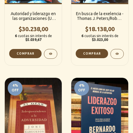
Autoridad y liderazgo en
En busca de la exelencia -
las organizaciones (Un
Thomas J. Peters/Robert
enfoque sociológico) -
H. Waterman Jr.
Felipe R. M. Fucito
$30.238,00
$18.138,00
6
cuotas sin interés de
6
cuotas sin interés de
$5.039,67
$3.023,00
4
%
4
%
OFF
OFF