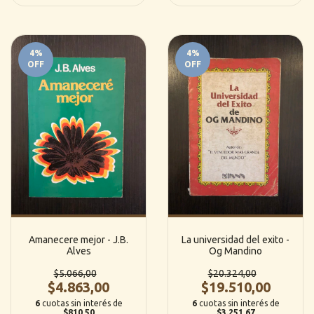
4
%
4
%
OFF
OFF
Amanecere mejor - J.B.
La universidad del exito -
Alves
Og Mandino
$5.066,00
$20.324,00
$4.863,00
$19.510,00
6
cuotas sin interés de
6
cuotas sin interés de
$810,50
$3.251,67