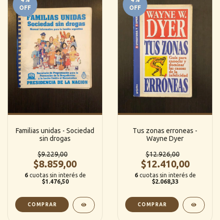
OFF
OFF
Familias unidas - Sociedad
Tus zonas erroneas -
sin drogas
Wayne Dyer
$9.229,00
$12.926,00
$8.859,00
$12.410,00
6
cuotas sin interés de
6
cuotas sin interés de
$1.476,50
$2.068,33