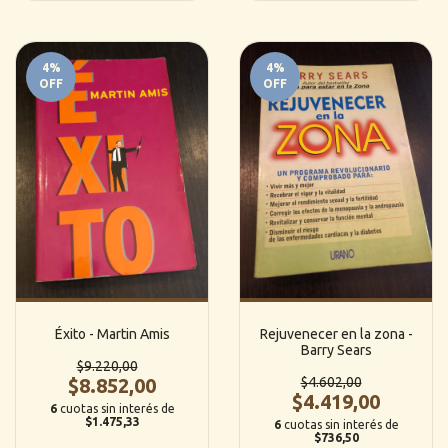
4
%
4
%
OFF
OFF
Éxito - Martin Amis
Rejuvenecer en la zona -
Barry Sears
$9.220,00
$8.852,00
$4.602,00
$4.419,00
6
cuotas sin interés de
$1.475,33
6
cuotas sin interés de
$736,50