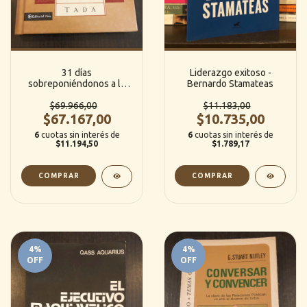
31 días
Liderazgo exitoso -
sobreponiéndonos a la
Bernardo Stamateas
adversidad - Joni
Eareckson Tada
$69.966,00
$11.183,00
$67.167,00
$10.735,00
6
cuotas sin interés de
6
cuotas sin interés de
$11.194,50
$1.789,17
4
%
4
%
OFF
OFF