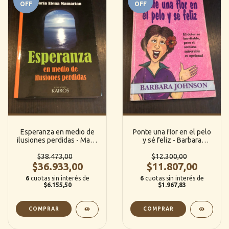
OFF
OFF
Esperanza en medio de
Ponte una flor en el pelo
ilusiones perdidas - María
y sé feliz - Barbara
Elena Mamarian
Johnson
$38.473,00
$12.300,00
$36.933,00
$11.807,00
6
cuotas sin interés de
6
cuotas sin interés de
$6.155,50
$1.967,83