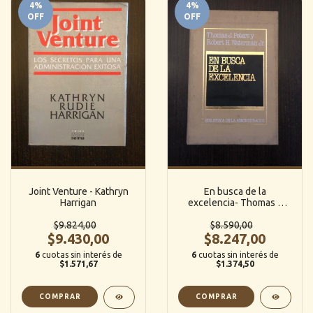
4
%
4
%
OFF
OFF
Joint Venture - Kathryn
En busca de la
Harrigan
excelencia- Thomas J
Peters y Robert H
$9.824,00
Waterman Jr
$8.590,00
$9.430,00
$8.247,00
6
cuotas sin interés de
6
cuotas sin interés de
$1.571,67
$1.374,50