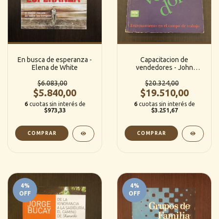
En busca de esperanza -
Capacitacion de
Elena de White
vendedores - John
Lidstone
$6.083,00
$20.324,00
$5.840,00
$19.510,00
6
cuotas sin interés de
6
cuotas sin interés de
$973,33
$3.251,67
4
%
4
%
OFF
OFF