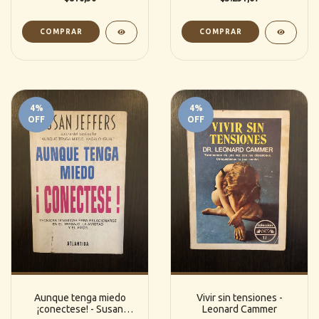
4
%
4
%
OFF
OFF
Aunque tenga miedo
Vivir sin tensiones -
¡conectese! - Susan
Leonard Cammer