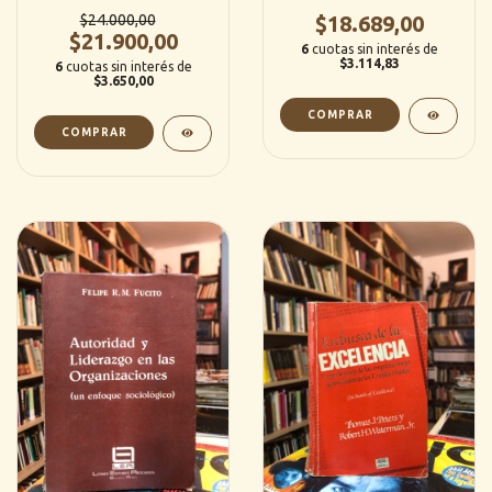
Fundación Drucker -
Andrés (Planeta)
Peter Drucker / Peter
$24.000,00
$18.689,00
Senge / Kevin Kelly y
$21.900,00
6
cuotas sin interés de
otros (Granica)
$3.114,83
6
cuotas sin interés de
$3.650,00