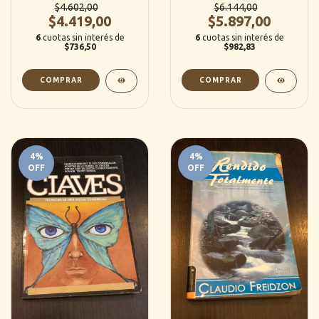
$4.602,00
$6.144,00
$4.419,00
$5.897,00
6
cuotas sin interés de
6
cuotas sin interés de
$736,50
$982,83
4
%
4
%
OFF
OFF