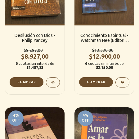
Desilusión con Dios -
Conocimiento Espiritual -
Philip Yancey
Watchman Nee (Editorial
Vida)
$9.297,00
$13.530,00
$8.927,00
$12.900,00
6
cuotas sin interés de
6
cuotas sin interés de
$1.487,83
$2.150,00
4
%
4
%
OFF
OFF