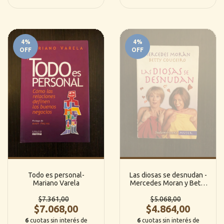
4
%
4
%
OFF
OFF
Todo es personal-
Las diosas se desnudan -
Mariano Varela
Mercedes Moran y Betty
Couceiro
$7.361,00
$5.068,00
$7.068,00
$4.864,00
6
cuotas sin interés de
6
cuotas sin interés de