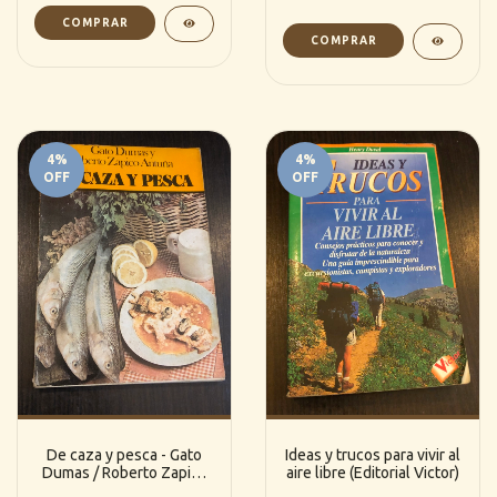
4
%
4
%
OFF
OFF
De caza y pesca - Gato
Ideas y trucos para vivir al
Dumas / Roberto Zapico
aire libre (Editorial Victor)
Antuña 1