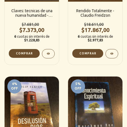
Claves: tecnicas de una
Rendido Totalmente -
nueva humanidad -
Claudio Freidzon
Gustavo Frias
$7.681,00
$18.611,00
$7.373,00
$17.867,00
6
cuotas sin interés de
6
cuotas sin interés de
$1.228,83
$2.977,83
4
%
5
%
OFF
OFF