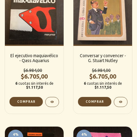
El ejecutivo maquiavélico
Conversar y convencer -
- Qass Aquarius
G. Stuart Nutley
$6.984,00
$6.984,00
$6.705,00
$6.705,00
6
cuotas sin interés de
6
cuotas sin interés de
$1.117,50
$1.117,50
4
%
4
%