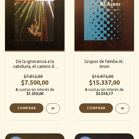
De la ignorancia a la
Grupos de familia Al-
sabiduria, el camino de
Anon
Shimriti - Jorge Bucay
$7.812,00
$15.975,00
$7.500,00
$15.337,00
6
cuotas sin interés de
6
cuotas sin interés de
$1.250,00
$2.556,17