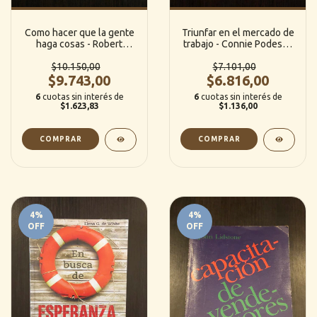
Como hacer que la gente
Triunfar en el mercado de
haga cosas - Robert
trabajo - Connie Podesta,
Conklin
Jean Gatz
$10.150,00
$7.101,00
$9.743,00
$6.816,00
6
cuotas sin interés de
6
cuotas sin interés de
$1.623,83
$1.136,00
4
%
4
%
OFF
OFF