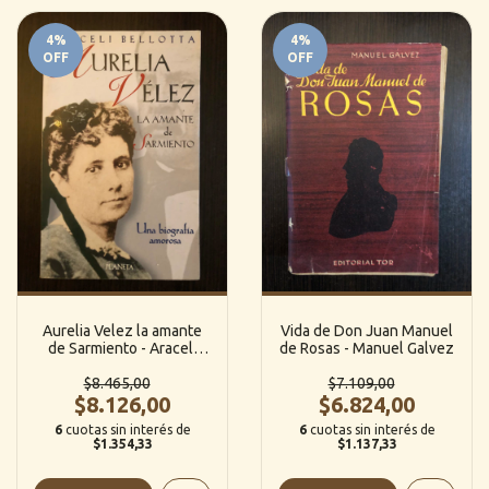
4
%
4
%
OFF
OFF
Aurelia Velez la amante
Vida de Don Juan Manuel
de Sarmiento - Araceli
de Rosas - Manuel Galvez
Bellotta
$8.465,00
$7.109,00
$8.126,00
$6.824,00
6
cuotas sin interés de
6
cuotas sin interés de
$1.354,33
$1.137,33