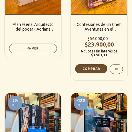
Alan Faena: Arquitecto
Confesiones de un Chef:
del poder - Adriana
Aventuras en el
Balaguer (Planeta)
trasfondo en la cocina -
Anthony Bourdain (RBA)
$64.000,00
$23.900,00
VER
6
cuotas sin interés de
$3.983,33
8
%
-13
%
OFF
OFF