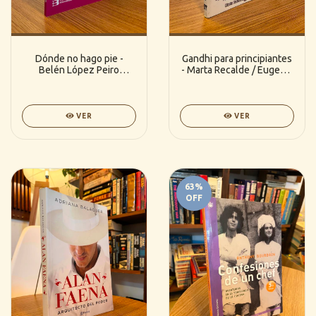
Dónde no hago pie -
Gandhi para principiantes
Belén López Peiro
- Marta Recalde / Eugenio
(Sudamericana)
Zappi
VER
VER
63
%
OFF