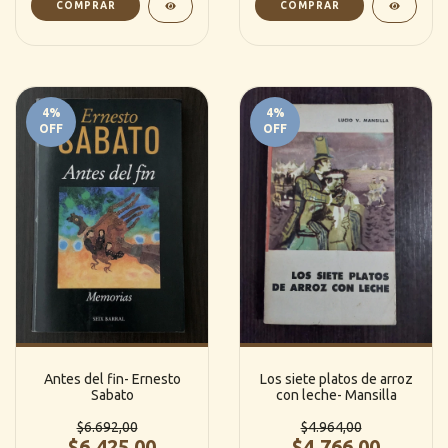
4
%
4
%
OFF
OFF
Antes del fin- Ernesto
Los siete platos de arroz
Sabato
con leche- Mansilla
$6.692,00
$4.964,00
$6.425,00
$4.766,00