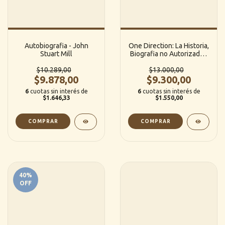
Autobiografia - John
One Direction: La Historia,
Stuart Mill
Biografia no Autorizada -
Danny White (BLOK)
$10.289,00
$13.000,00
$9.878,00
$9.300,00
6
cuotas sin interés de
6
cuotas sin interés de
$1.646,33
$1.550,00
40
%
OFF