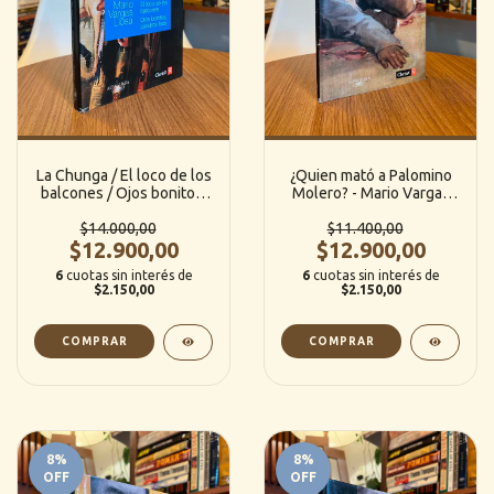
La Chunga / El loco de los
¿Quien mató a Palomino
balcones / Ojos bonitos,
Molero? - Mario Vargas
cuadros feos - Mario
Llosa (Alfaguara)
Vargas Llosa (Alfaguara)
$14.000,00
$11.400,00
$12.900,00
$12.900,00
6
cuotas sin interés de
6
cuotas sin interés de
$2.150,00
$2.150,00
8
%
8
%
OFF
OFF