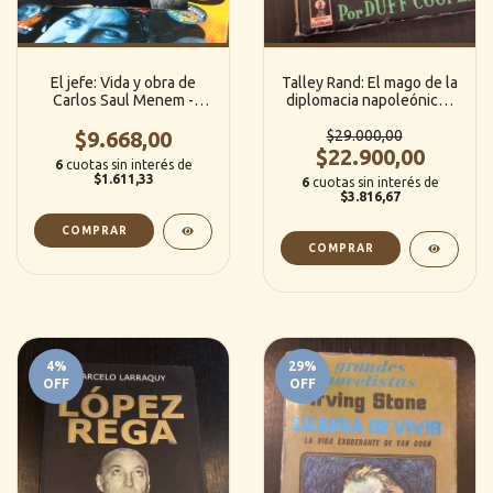
El jefe: Vida y obra de
Talley Rand: El mago de la
Carlos Saul Menem -
diplomacia napoleónica -
Gabriel Cerruti (Bolsillo)
Duff Cooper (Ed.
$9.668,00
$29.000,00
Claridad)
$22.900,00
6
cuotas sin interés de
$1.611,33
6
cuotas sin interés de
$3.816,67
4
%
29
%
OFF
OFF