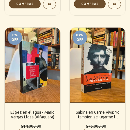
8
%
83
%
OFF
OFF
El pez en el agua - Mario
Sabina en Carne Viva: Yo
Vargas Llosa (Alfaguara)
tambien se jugarme la
boca - Joaquin Sabina /
$14.000,00
Javier Menéndez Flores
$75.000,00