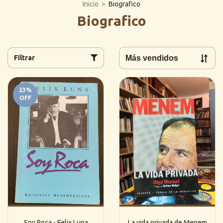
Inicio
>
Biografico
Biografico
Filtrar
23
%
OFF
Soy Roca - Felix Luna
La vida privada de Menem