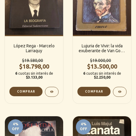
López Rega - Marcelo
Lujuria de Vivir: la vida
Larraquy
exuberante de Van Gogh
- Irving Stone (Emecé)
$19.580,00
$19.000,00
$18.798,00
$13.500,00
6
cuotas sin interés de
6
cuotas sin interés de
$3.133,00
$2.250,00
4
%
4
%
OFF
OFF