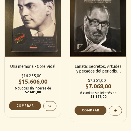
Una memoria - Gore Vidal
Lanata: Secretos, virtudes
y pecados del periodista
$16.255,00
mas amado y mas odiado
$15.606,00
de la Argentina - Luis
$7.361,00
Majul (Margen Izquierdo)
$7.068,00
6
cuotas sin interés de
$2.601,00
6
cuotas sin interés de
$1.178,00