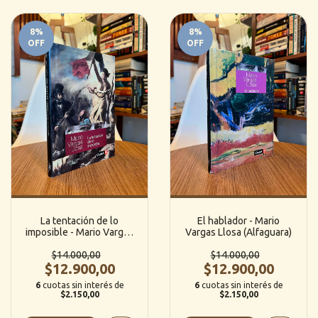
8
%
8
%
OFF
OFF
La tentación de lo
El hablador - Mario
imposible - Mario Vargas
Vargas Llosa (Alfaguara)
Llosa (Alfaguara)
$14.000,00
$14.000,00
$12.900,00
$12.900,00
6
cuotas sin interés de
6
cuotas sin interés de
$2.150,00
$2.150,00