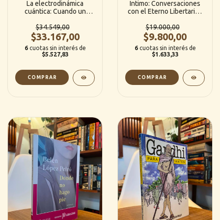
La electrodinámica
Intimo: Conversaciones
cuántica: Cuando un
con el Eterno Libertario -
fotón conoce a un
Osvaldo Bayer / Julio
electrón- Feynman
$34.549,00
Ferrer (Ed. Madres de
$19.000,00
$33.167,00
Plaza de Mayo)
$9.800,00
6
cuotas sin interés de
6
cuotas sin interés de
$5.527,83
$1.633,33