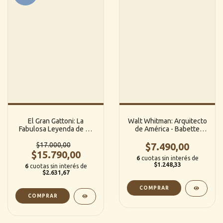
El Gran Gattoni: La
Walt Whitman: Arquitecto
Fabulosa Leyenda de un
de América - Babette
Campeón de Lucha Libre -
Deutsch
Claudio Peroni
$17.000,00
$7.490,00
$15.790,00
(Sudamericana)
6
cuotas sin interés de
$1.248,33
6
cuotas sin interés de
$2.631,67