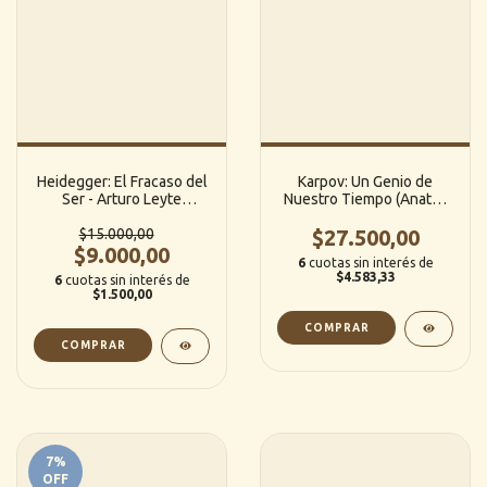
Heidegger: El Fracaso del
Karpov: Un Genio de
Ser - Arturo Leyte
Nuestro Tiempo (Anatoli
(Bonalletra)
Kárpov) - Studenetzky /
$15.000,00
Wexler (Editorial Sopena)
$27.500,00
$9.000,00
6
cuotas sin interés de
$4.583,33
6
cuotas sin interés de
$1.500,00
7
%
OFF