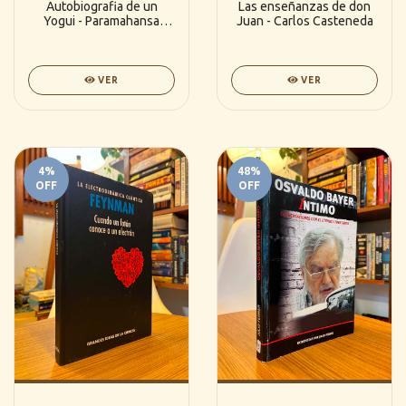
Autobiografia de un
Las enseñanzas de don
Yogui - Paramahansa
Juan - Carlos Casteneda
Yogananda
VER
VER
4
%
48
%
OFF
OFF