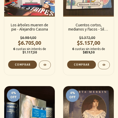
Los árboles mueren de
Cuentos cortos,
pie - Alejandro Casona
medianos y flacos - Silvia
Schujer
$6.984,00
$5.372,00
$6.705,00
$5.157,00
6
cuotas sin interés de
6
cuotas sin interés de
$1.117,50
$859,50
4
%
4
%
OFF
OFF