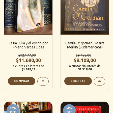
La tía Julia y el escribidor
Camila O' gorman - Marta
- Mario Vargas Llosa
Merkin (Sudamericana)
$12.177,00
$9.488,00
$11.690,00
$9.108,00
6
cuotas sin interés de
6
cuotas sin interés de
$1.948,33
$1.518,00
32
%
4
%
OFF
OFF