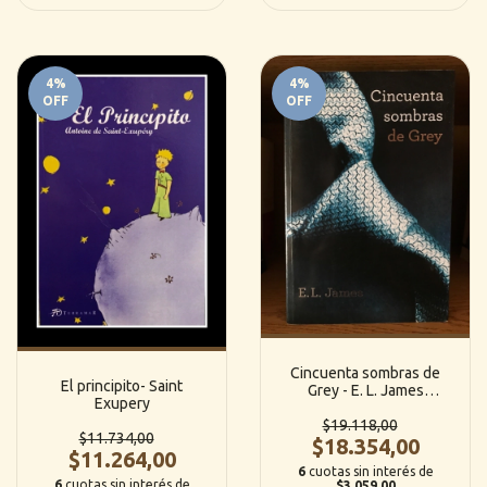
4
%
4
%
OFF
OFF
Cincuenta sombras de
El principito- Saint
Grey - E. L. James
Exupery
(Grijalbo)
$19.118,00
$11.734,00
$18.354,00
$11.264,00
6
cuotas sin interés de
6
cuotas sin interés de
$3.059,00