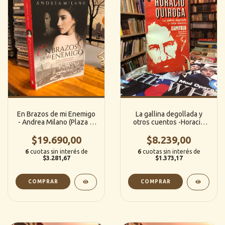
En Brazos de mi Enemigo
La gallina degollada y
- Andrea Milano (Plaza &
otros cuentos -Horacio
Janes)
Quiroga (Biblioteca
$19.690,00
Argentina Fundamental)
$8.239,00
6
cuotas sin interés de
6
cuotas sin interés de
$3.281,67
$1.373,17