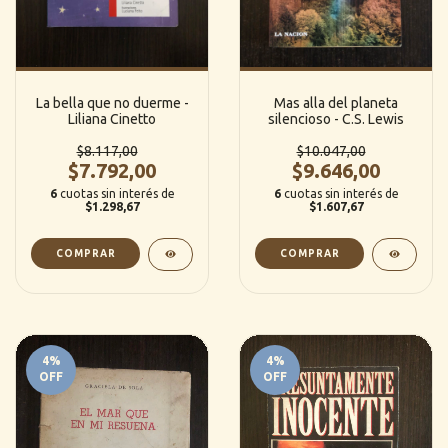
La bella que no duerme -
Mas alla del planeta
Liliana Cinetto
silencioso - C.S. Lewis
$8.117,00
$10.047,00
$7.792,00
$9.646,00
6
cuotas sin interés de
6
cuotas sin interés de
$1.298,67
$1.607,67
4
%
4
%
OFF
OFF