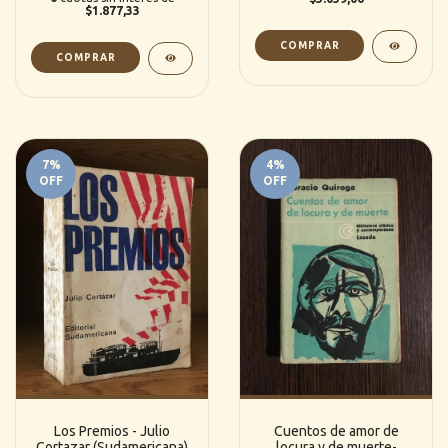
$1.877,33
7
%
4
%
OFF
OFF
Los Premios - Julio
Cuentos de amor de
Cortazar (Sudamericana)
locura y de muerte-