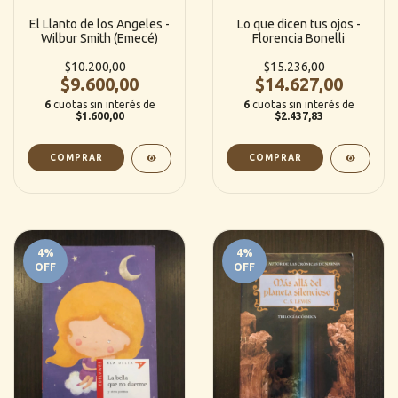
El Llanto de los Angeles -
Lo que dicen tus ojos -
Wilbur Smith (Emecé)
Florencia Bonelli
$10.200,00
$15.236,00
$9.600,00
$14.627,00
6
cuotas sin interés de
6
cuotas sin interés de
$1.600,00
$2.437,83
4
%
4
%
OFF
OFF