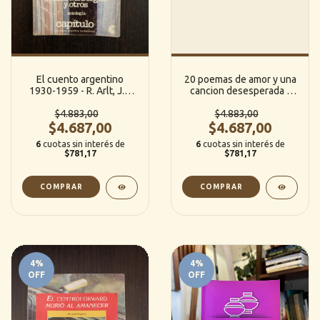
El cuento argentino
20 poemas de amor y una
1930-1959 - R. Arlt, J.L.
cancion desesperada -
Borges y otros
Pablo Neruda
$4.883,00
$4.883,00
$4.687,00
$4.687,00
6
cuotas sin interés de
6
cuotas sin interés de
$781,17
$781,17
4
%
4
%
OFF
OFF