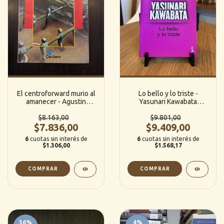
El centroforward murio al
Lo bello y lo triste -
amanecer - Agustin
Yasunari Kawabata
Cuzzani
(Booket)
$8.163,00
$9.801,00
$7.836,00
$9.409,00
6
cuotas sin interés de
6
cuotas sin interés de
$1.306,00
$1.568,17
36
%
4
%