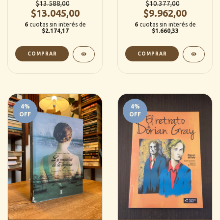
$13.588,00
$10.377,00
$13.045,00
$9.962,00
6
cuotas sin interés de
6
cuotas sin interés de
$2.174,17
$1.660,33
4
%
4
%
OFF
OFF