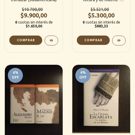
Quiroga
$10.700,00
$5.521,00
$9.900,00
$5.300,00
6
cuotas sin interés de
6
cuotas sin interés de
$1.650,00
$883,33
4
%
4
%
OFF
OFF