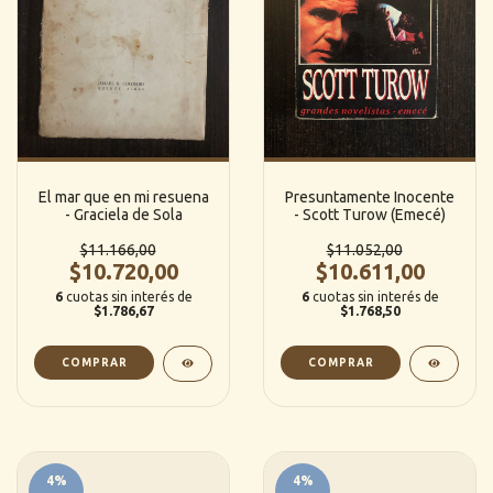
El mar que en mi resuena
Presuntamente Inocente
- Graciela de Sola
- Scott Turow (Emecé)
$11.166,00
$11.052,00
$10.720,00
$10.611,00
6
cuotas sin interés de
6
cuotas sin interés de
$1.786,67
$1.768,50
4
%
4
%