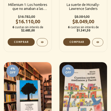
Millenium 1: Los hombres
La suerte de Mcnally-
que no amaban a las
Lawrence Sanders
mujeres - Stieg Larsson
$16.782,00
(DESTINO)
$8.384,00
$16.110,00
$8.049,00
6
cuotas sin interés de
6
cuotas sin interés de
$2.685,00
$1.341,50
4
%
4
%
OFF
OFF