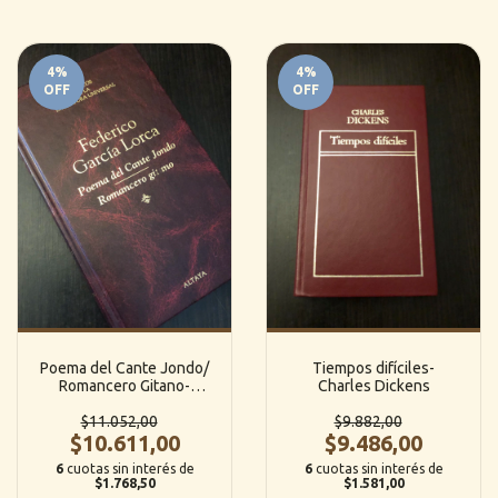
4
%
4
%
OFF
OFF
Poema del Cante Jondo/
Tiempos difíciles-
Romancero Gitano-
Charles Dickens
Federico Garcia Lorca
$11.052,00
$9.882,00
$10.611,00
$9.486,00
6
cuotas sin interés de
6
cuotas sin interés de
$1.768,50
$1.581,00