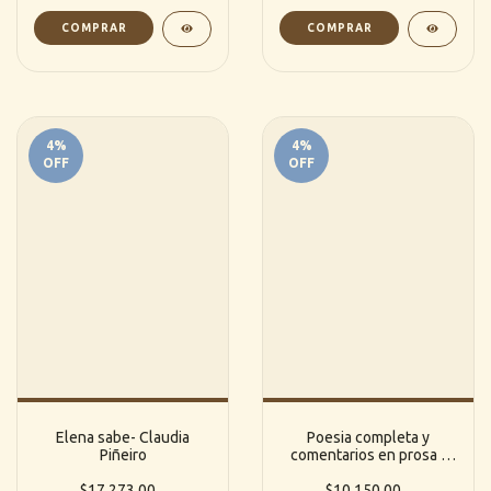
4
%
4
%
OFF
OFF
Elena sabe- Claudia
Poesia completa y
Piñeiro
comentarios en prosa -
San Juan de la Cruz
$17.273,00
$10.150,00