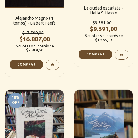
La ciudad escarlata -
Hella S. Hasse
Alejandro Magno ( 1
$9.781,00
tomos) - Gisbert Haefs
$9.391,00
$17.590,00
6
cuotas sin interés de
$16.887,00
$1.565,17
6
cuotas sin interés de
$2.814,50
18
%
OFF