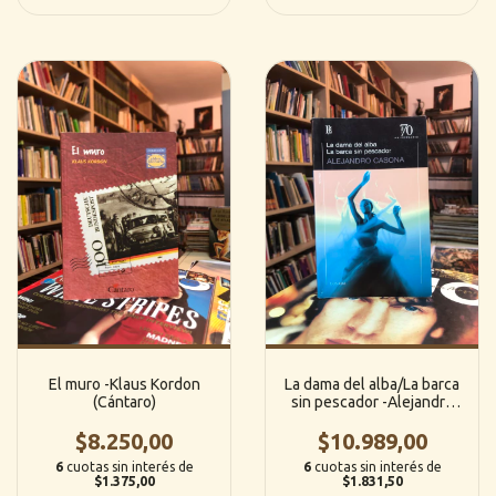
El muro -Klaus Kordon
La dama del alba/La barca
(Cántaro)
sin pescador -Alejandro
Casona (Losada)
$8.250,00
$10.989,00
6
cuotas sin interés de
6
cuotas sin interés de
$1.375,00
$1.831,50