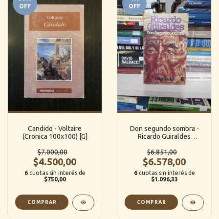
OFF
OFF
Candido - Voltaire
Don segundo sombra -
(Cronica 100x100) [G]
Ricardo Guiraldes
(Capitulo) [G]
$7.000,00
$6.851,00
$4.500,00
$6.578,00
6
cuotas sin interés de
6
cuotas sin interés de
$750,00
$1.096,33