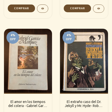
4
%
4
%
OFF
OFF
El amor en los tiempos
El extraño caso del Dr.
del colera - Gabriel Garcia
Jekyll y Mr. Hyde- Robert
Marquez (Sudamericana)
L. Stevenson