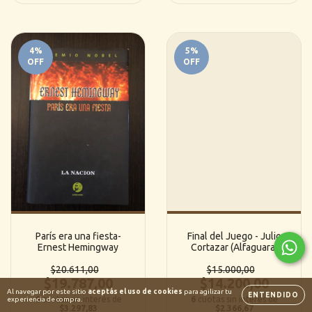
4
%
5
%
OFF
OFF
París era una fiesta-
Final del Juego - Julio
Ernest Hemingway
Cortazar (Alfaguara)
$20.611,00
$15.000,00
$19.787,00
$14.200,00
Al navegar por este sitio
aceptás el uso de cookies
para agilizar tu
ENTENDIDO
6
cuotas sin interés de
6
cuotas sin interés de
experiencia de compra.
$3.297,83
$2.366,67