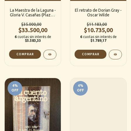
La Maestra de la Laguna -
El retrato de Dorian Gray -
Gloria V. Casañas (Plaza y
Oscar Wilde
Janes)
$35.000,00
$11.183,00
$33.500,00
$10.735,00
6
cuotas sin interés de
6
cuotas sin interés de
$5.583,33
$1.789,17
4
%
4
%
OFF
OFF