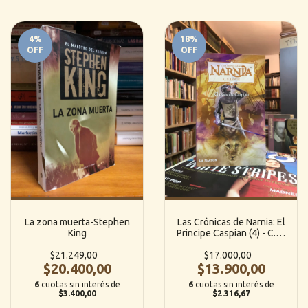
4
%
18
%
OFF
OFF
La zona muerta-Stephen
Las Crónicas de Narnia: El
King
Principe Caspian (4) - C. S.
Lewis (Destino)
$21.249,00
$17.000,00
$20.400,00
$13.900,00
6
cuotas sin interés de
6
cuotas sin interés de
$3.400,00
$2.316,67