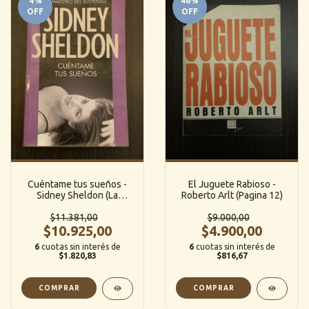
4
%
46
%
OFF
OFF
Cuéntame tus sueños -
El Juguete Rabioso -
Sidney Sheldon (La
Roberto Arlt (Pagina 12)
Nacion)
$11.381,00
$9.000,00
$10.925,00
$4.900,00
6
cuotas sin interés de
6
cuotas sin interés de
$1.820,83
$816,67