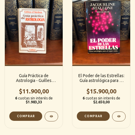
Guía Práctica de
El Poder de las Estrellas:
Astrologia - Guilles
Guía astrológica para el
d'Ambra (Lidiun)
superéxito - Jacqueline
$11.900,00
Stallone / Mim Eichler (J.
$15.900,00
Vergara)
6
cuotas sin interés de
6
cuotas sin interés de
$1.983,33
$2.650,00