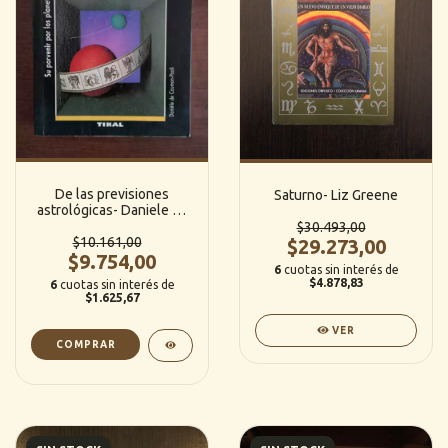
De las previsiones
Saturno- Liz Greene
astrológicas- Daniele de
Caumon Paoli
$30.493,00
$10.161,00
$29.273,00
$9.754,00
6
cuotas sin interés de
$4.878,83
6
cuotas sin interés de
$1.625,67
VER