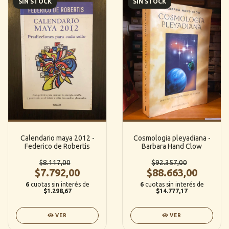
SIN STOCK
SIN STOCK
Calendario maya 2012 -
Cosmologia pleyadiana -
Federico de Robertis
Barbara Hand Clow
$8.117,00
$92.357,00
$7.792,00
$88.663,00
6
cuotas sin interés de
6
cuotas sin interés de
$1.298,67
$14.777,17
VER
VER