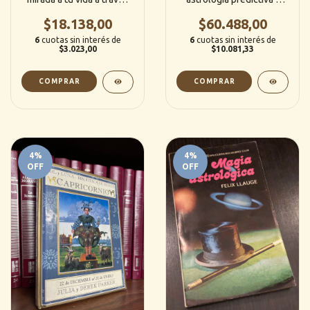
de tu signo - Natalia Porro
Juan Estadella (Indigo)
$18.138,00
$60.488,00
6
cuotas sin interés de
6
cuotas sin interés de
$3.023,00
$10.081,33
4
%
4
%
OFF
OFF