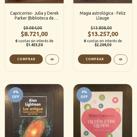
Capricornio- Julia y Derek
Magia astrológica - Feliz
Parker (Biblioteca de
Llauge
signos)
$9.084,00
$13.808,00
$8.721,00
$13.257,00
6
cuotas sin interés de
6
cuotas sin interés de
$1.453,50
$2.209,50
4
%
4
%
OFF
OFF