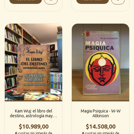
Kam Wuj: el libro del
Magia Psiquica - W-W
destino, astrología maya -
Atkinson
Ludovica Squirru/Carlos
Barrios (Editorial
$10.989,00
$14.508,00
Sudamericana) [G]
6
cuotas sin interés de
6
cuotas sin interés de