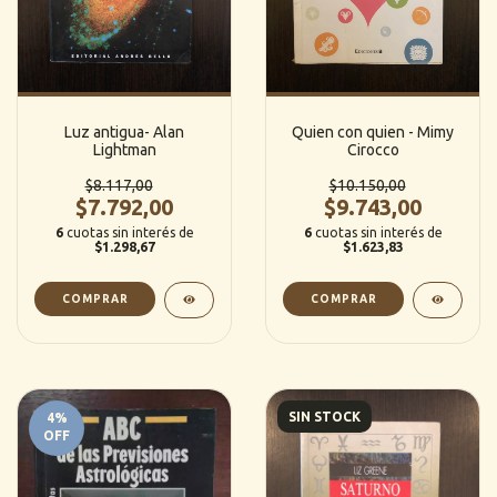
Luz antigua- Alan
Quien con quien - Mimy
Lightman
Cirocco
$8.117,00
$10.150,00
$7.792,00
$9.743,00
6
cuotas sin interés de
6
cuotas sin interés de
$1.298,67
$1.623,83
SIN STOCK
4
%
OFF