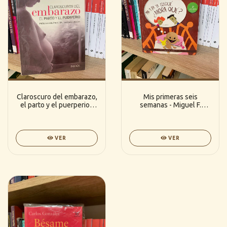
Claroscuro del embarazo,
Mis primeras seis
el parto y el puerperio -
semanas - Miguel F.
Mario
Tacconi
Sebastiani/Mercedes
Raffo Magnasco de Testa
VER
VER