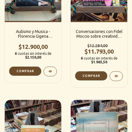
Autismo y Musica -
Conversaciones con Fidel
Florencia Gigena
Moccio sobre creatividad
(Editorial Cientifica
- Fernando Fabris
Universitaria de Cordoba)
$12.900,00
(Ediciones Cinco)
$12.284,00
$11.793,00
6
cuotas sin interés de
$2.150,00
6
cuotas sin interés de
$1.965,50