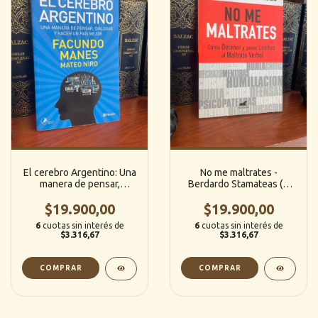
El cerebro Argentino: Una
No me maltrates -
manera de pensar,
Berdardo Stamateas (J.
dialogar y hacer un país
Vergara)
mejor - Facundo Manes
$19.900,00
$19.900,00
(Planeta)
6
cuotas sin interés de
6
cuotas sin interés de
$3.316,67
$3.316,67