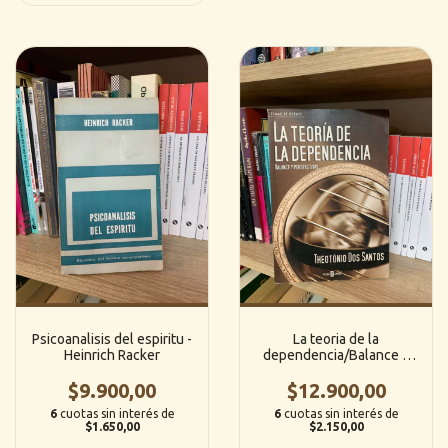
Psicoanalisis del espiritu -
La teoria de la
Heinrich Racker
dependencia/Balance y
perspectivas - Theotonio
$9.900,00
$12.900,00
Dos Santos
6
cuotas sin interés de
6
cuotas sin interés de
$1.650,00
$2.150,00