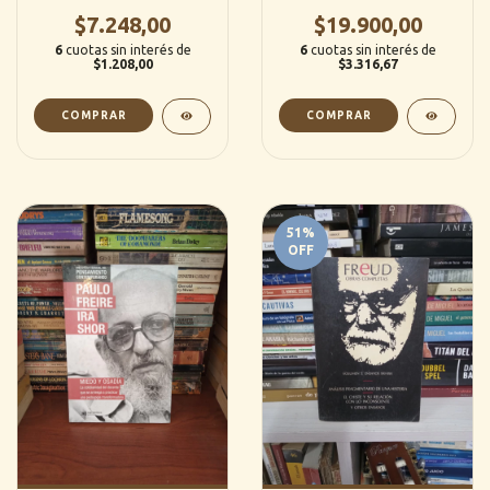
olvidada - Gregorio
$7.248,00
Baremblitt, Ruben Kot &
$19.900,00
Antonio Godino Cabas
6
cuotas sin interés de
6
cuotas sin interés de
(Helguero)
$1.208,00
$3.316,67
51
%
OFF