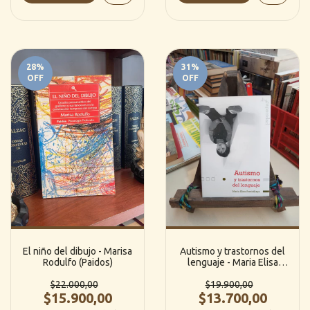
28
%
31
%
OFF
OFF
El niño del dibujo - Marisa
Autismo y trastornos del
Rodulfo (Paidos)
lenguaje - Maria Elisa
Arrebilaga (Editorial
$22.000,00
$19.900,00
Brujas)
$15.900,00
$13.700,00