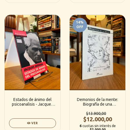
14
%
OFF
Estados de ánimo del
Demonios de la mente:
psicoanalisis - Jacques
Biografía de una
Derrida (Paidós)
esquizofrenia (Eudeba
$13.900,00
Editorial)
$12.000,00
VER
6
cuotas sin interés de
$2.000,00