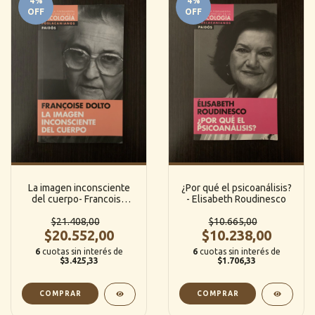
4
%
4
%
OFF
OFF
La imagen inconsciente
¿Por qué el psicoanálisis?
del cuerpo- Francoise
- Elisabeth Roudinesco
Dolto
$21.408,00
$10.665,00
$20.552,00
$10.238,00
6
cuotas sin interés de
6
cuotas sin interés de
$3.425,33
$1.706,33