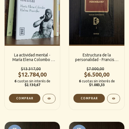
La actividad mental -
Estructura de la
María Elena Colombo /
personalidad - Francisco
Halina Stasiejko
Muñoz Martin (Quorum -
$13.317,00
$7.000,00
1)
$12.784,00
$6.500,00
6
cuotas sin interés de
6
cuotas sin interés de
$2.130,67
$1.083,33