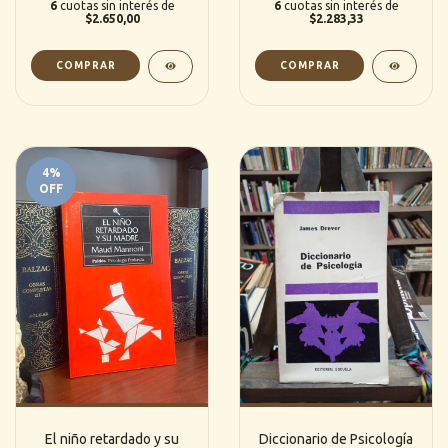
6
cuotas sin interés de
6
cuotas sin interés de
$2.650,00
$2.283,33
4
%
OFF
El niño retardado y su
Diccionario de Psicología