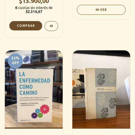
$13.900,00
6
cuotas sin interés de
VER
$2.316,67
32
%
OFF