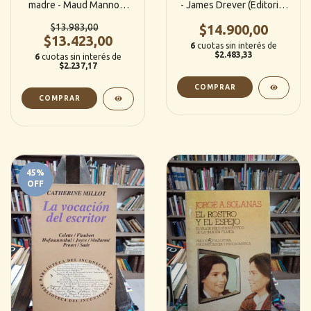
madre - Maud Mannoni
- James Drever (Editorial
(Paidos)
Escuela)
$13.983,00
$14.900,00
$13.423,00
6
cuotas sin interés de
$2.483,33
6
cuotas sin interés de
$2.237,17
45
%
OFF