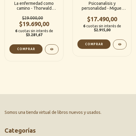
La enfermedad como
Psicoanalisis y
camino - Thorwald
personalidad - Miguel
Dethlefsen / Rüdiger
Iturrate
Dahlke (DeBolsillo)
$29.000,00
$17.490,00
$19.690,00
6
cuotas sin interés de
$2.915,00
6
cuotas sin interés de
$3.281,67
Somos una tienda virtual de libros nuevos y usados.
Categorías