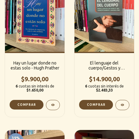
Hay un lugar donde no
El lenguaje del
estas solo - Hugh Prather
cuerpo/Gestos y
posturas que revelan lo
$9.900,00
que realmente pensamos
$14.900,00
y queremos decir -
6
cuotas sin interés de
6
cuotas sin interés de
$1.650,00
$2.483,33
39
%