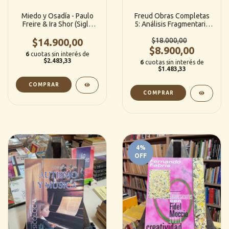
Miedo y Osadía - Paulo
Freud Obras Completas
Freire & Ira Shor (Siglo
5: Análisis Fragmentario
Veintiuno)
de una Histeria / El Chiste
$14.900,00
y su Relación con lo
$18.000,00
Inconsciente y otros
$8.900,00
6
cuotas sin interés de
Ensayos - Sigmund Freud
$2.483,33
6
cuotas sin interés de
(Hyspam.)
$1.483,33
4
%
OFF