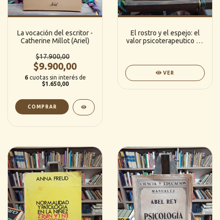
La vocación del escritor -
El rostro y el espejo: el
Catherine Millot (Ariel)
valor psicoterapeutico de
la imagen filmica - Jorge
$17.900,00
A. Solanas (Paidos)
$9.900,00
VER
6
cuotas sin interés de
$1.650,00